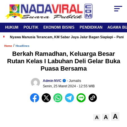
HUKUM
POLITIK
EKONOMI BISNIS
PENDIDIKAN
AGAMA B
Nyawa Manusia Terancam, KM Sabar Jaya Jalur Bagan Siapiapi – Panipa
/
Home
Headlines
Berkah Ramadhan, Keluarga Besar
Rutan Kelas I Labuhan Deli Gelar Buka
Puasa Bersama
Admin NVC
- Jurnalis
Senin, 25 Maret 2024
- 12:55 WIB
A
A
A