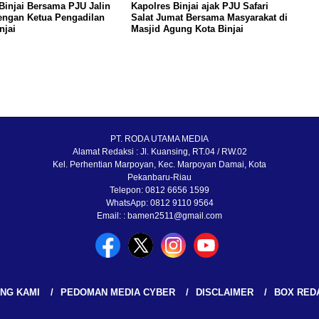
Binjai Bersama PJU Jalin
Kapolres Binjai ajak PJU Safari
engan Ketua Pengadilan
Salat Jumat Bersama Masyarakat di
njai
Masjid Agung Kota Binjai
PT. RODA UTAMA MEDIA
Alamat Redaksi : Jl. Kuansing, RT.04 / RW.02
Kel. Perhentian Marpoyan, Kec. Marpoyan Damai, Kota
Pekanbaru-Riau
Telepon: 0812 6656 1599
WhatsApp: 0812 9110 9564
Email: : bamen2511@gmail.com
NG KAMI
PEDOMAN MEDIA CYBER
DISCLAIMER
BOX RED