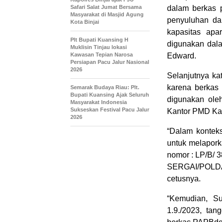
Safari Salat Jumat Bersama
dalam berkas 
Masyarakat di Masjid Agung
penyuluhan da
Kota Binjai
kapasitas apa
Plt Bupati Kuansing H
digunakan dala
Muklisin Tinjau lokasi
Kawasan Tepian Narosa
Edward.
Persiapan Pacu Jalur Nasional
2026
Selanjutnya ka
karena berkas
Semarak Budaya Riau: Plt.
Bupati Kuansing Ajak Seluruh
digunakan ole
Masyarakat Indonesia
Sukseskan Festival Pacu Jalur
Kantor PMD Ka
2026
“Dalam konteks
untuk melapork
nomor : LP/B/
SERGAI/POLDA
cetusnya.
“Kemudian, Su
1.9./2023, ta