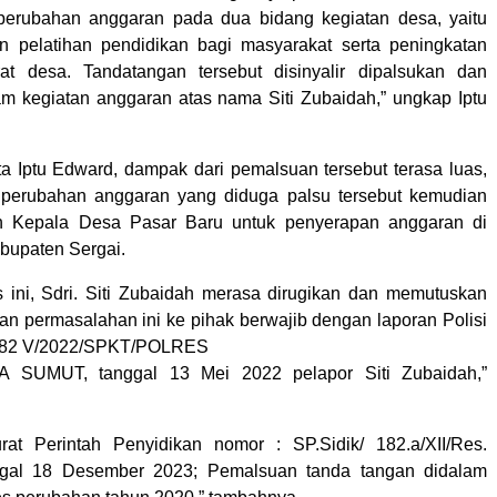
perubahan anggaran pada dua bidang kegiatan desa, yaitu
n pelatihan pendidikan bagi masyarakat serta peningkatan
rat desa. Tandatangan tersebut disinyalir dipalsukan dan
m kegiatan anggaran atas nama Siti Zubaidah,” ungkap Iptu
ta Iptu Edward, dampak dari pemalsuan tersebut terasa luas,
 perubahan anggaran yang diduga palsu tersebut kemudian
h Kepala Desa Pasar Baru untuk penyerapan anggaran di
bupaten Sergai.
 ini, Sdri. Siti Zubaidah merasa dirugikan dan memutuskan
an permasalahan ini ke pihak berwajib dengan laporan Polisi
 382 V/2022/SPKT/POLRES
 SUMUT, tanggal 13 Mei 2022 pelapor Siti Zubaidah,”
rat Perintah Penyidikan nomor : SP.Sidik/ 182.a/XII/Res.
nggal 18 Desember 2023; Pemalsuan tanda tangan didalam