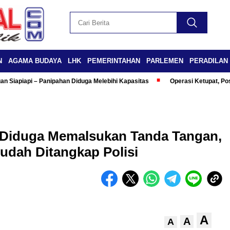
N
AGAMA BUDAYA
LHK
PEMERINTAHAN
PARLEMEN
PERADILAN
n Siapiapi – Panipahan Diduga Melebihi Kapasitas
Operasi Ketupat, Po
 Diduga Memalsukan Tanda Tangan,
udah Ditangkap Polisi
A
A
A