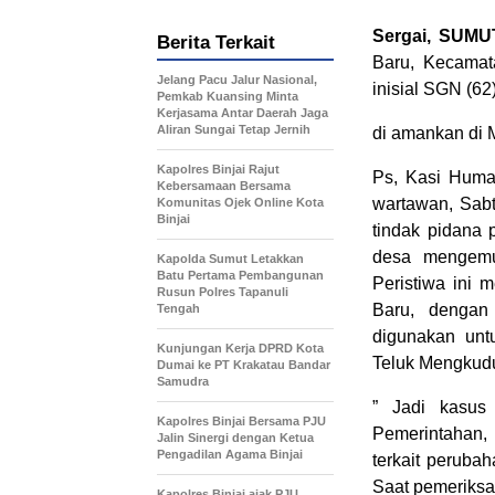
Sergai, SUMUT
Berita Terkait
Baru, Kecamat
Jelang Pacu Jalur Nasional,
inisial SGN (62
Pemkab Kuansing Minta
Kerjasama Antar Daerah Jaga
Aliran Sungai Tetap Jernih
di amankan di
Kapolres Binjai Rajut
Ps, Kasi Huma
Kebersamaan Bersama
wartawan, Sab
Komunitas Ojek Online Kota
Binjai
tindak pidana
desa mengemuk
Kapolda Sumut Letakkan
Batu Pertama Pembangunan
Peristiwa ini 
Rusun Polres Tapanuli
Baru, dengan
Tengah
digunakan unt
Kunjungan Kerja DPRD Kota
Teluk Mengkud
Dumai ke PT Krakatau Bandar
Samudra
” Jadi kasus 
Kapolres Binjai Bersama PJU
Pemerintahan,
Jalin Sinergi dengan Ketua
Pengadilan Agama Binjai
terkait perub
Saat pemeriks
Kapolres Binjai ajak PJU