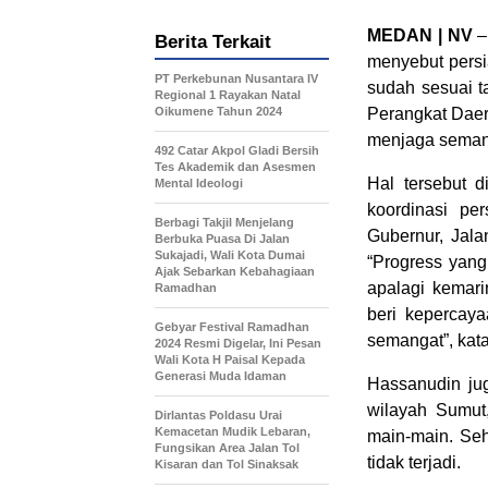
MEDAN | NV
–
Berita Terkait
menyebut pers
PT Perkebunan Nusantara IV
sudah sesuai ta
Regional 1 Rayakan Natal
Oikumene Tahun 2024
Perangkat Daer
menjaga semang
492 Catar Akpol Gladi Bersih
Tes Akademik dan Asesmen
Hal tersebut 
Mental Ideologi
koordinasi p
Berbagi Takjil Menjelang
Gubernur, Jala
Berbuka Puasa Di Jalan
Sukajadi, Wali Kota Dumai
“Progress yang 
Ajak Sebarkan Kebahagiaan
apalagi kemar
Ramadhan
beri kepercaya
Gebyar Festival Ramadhan
semangat”, kat
2024 Resmi Digelar, Ini Pesan
Wali Kota H Paisal Kepada
Generasi Muda Idaman
Hassanudin ju
wilayah Sumut,
Dirlantas Poldasu Urai
Kemacetan Mudik Lebaran,
main-main. Seh
Fungsikan Area Jalan Tol
tidak terjadi.
Kisaran dan Tol Sinaksak