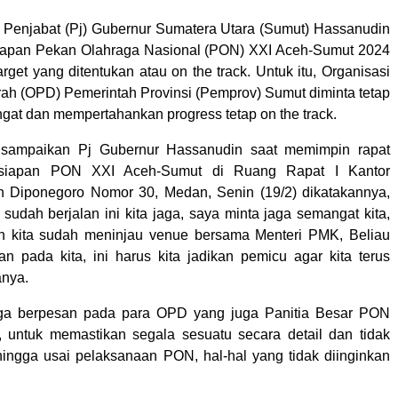
 Penjabat (Pj) Gubernur Sumatera Utara (Sumut) Hassanudin
iapan Pekan Olahraga Nasional (PON) XXI Aceh-Sumut 2024
rget yang ditentukan atau on the track. Untuk itu, Organisasi
ah (OPD) Pemerintah Provinsi (Pemprov) Sumut diminta tetap
at dan mempertahankan progress tetap on the track.
disampaikan Pj Gubernur Hassanudin saat memimpin rapat
ersiapan PON XXI Aceh-Sumut di Ruang Rapat I Kantor
n Diponegoro Nomor 30, Medan, Senin (19/2) dikatakannya,
sudah berjalan ini kita jaga, saya minta jaga semangat kita,
in kita sudah meninjau venue bersama Menteri PMK, Beliau
an pada kita, ini harus kita jadikan pemicu agar kita terus
anya.
ga berpesan pada para OPD yang juga Panitia Besar PON
 untuk memastikan segala sesuatu secara detail dan tidak
ingga usai pelaksanaan PON, hal-hal yang tidak diinginkan