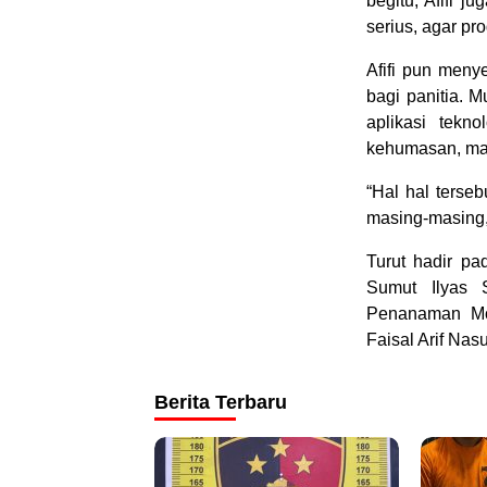
begitu, Afifi 
serius, agar pr
Afifi pun meny
bagi panitia. 
aplikasi tekno
kehumasan, mar
“Hal hal terse
masing-masing, 
Turut hadir pa
Sumut Ilyas S
Penanaman Mo
Faisal Arif Na
Berita Terbaru