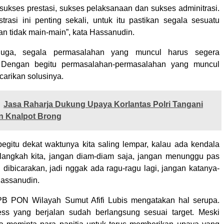
 sukses prestasi, sukses pelaksanaan dan sukses adminitrasi.
trasi ini penting sekali, untuk itu pastikan segala sesuatu
dan tidak main-main”, kata Hassanudin.
juga, segala permasalahan yang muncul harus segera
ti. Dengan begitu permasalahan-permasalahan yang muncul
carikan solusinya.
Jasa Raharja Dukung Upaya Korlantas Polri Tangani
 Knalpot Brong
begitu dekat waktunya kita saling lempar, kalau ada kendala
langkah kita, jangan diam-diam saja, jangan menunggu pas
u dibicarakan, jadi nggak ada ragu-ragu lagi, jangan katanya-
Hassanudin.
PB PON Wilayah Sumut Afifi Lubis mengatakan hal serupa.
ess yang berjalan sudah berlangsung sesuai target. Meski