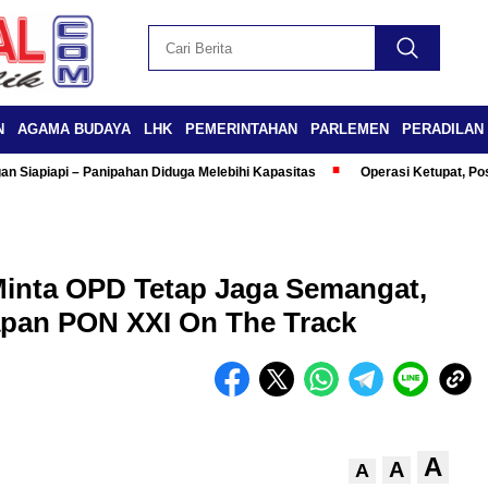
N
AGAMA BUDAYA
LHK
PEMERINTAHAN
PARLEMEN
PERADILAN
n Siapiapi – Panipahan Diduga Melebihi Kapasitas
Operasi Ketupat, Po
inta OPD Tetap Jaga Semangat,
apan PON XXI On The Track
A
A
A