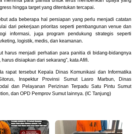
juga meminta para panitia untuk terus memberikan upaya yang
ogress hingga target yang ditentukan tercapai.
ebut ada beberapa hal persiapan yang perlu menjadi catatan
Mulai dari pekerjaan prioritas seperti pembangunan venue dan
logi informasi, juga program pendukung strategis seperti
keting, logistik, medis, dan keamanan.
but harus menjadi perhatian para panitia di bidang-bidangnya
harus disiapkan dari sekarang”, kata Afifi.
da rapat tersebut Kepala Dinas Komunikasi dan Informatika
itorus, Inspektur Provinsi Sumut Lasro Marbun, Dinas
dal dan Pelayanan Perizinan Terpadu Satu Pintu Sumut
sution, dan OPD Pemprov Sumut lainnya. (IC Tanjung)