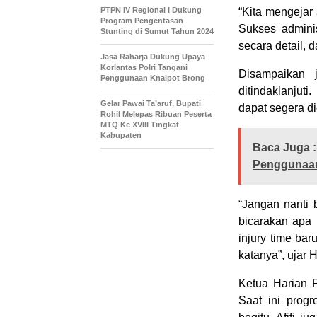
PTPN IV Regional I Dukung
“Kita mengejar
Program Pengentasan
Sukses adminis
Stunting di Sumut Tahun 2024
secara detail, 
Jasa Raharja Dukung Upaya
Korlantas Polri Tangani
Disampaikan 
Penggunaan Knalpot Brong
ditindaklanju
Gelar Pawai Ta’aruf, Bupati
dapat segera di
Rohil Melepas Ribuan Peserta
MTQ Ke XVIII Tingkat
Kabupaten
Baca Juga :
Penggunaan
“Jangan nanti 
bicarakan apa 
injury time bar
katanya”, ujar 
Ketua Harian 
Saat ini progr