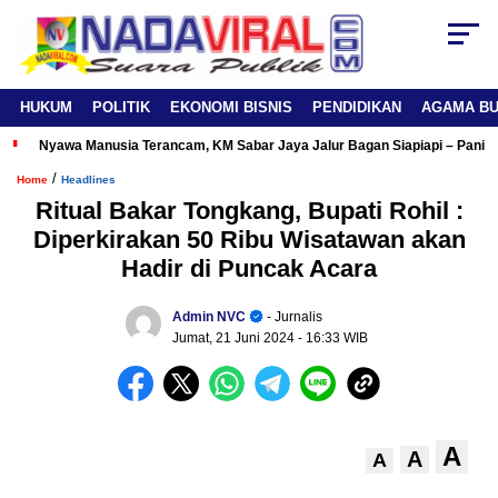
HUKUM
POLITIK
EKONOMI BISNIS
PENDIDIKAN
AGAMA B
Nyawa Manusia Terancam, KM Sabar Jaya Jalur Bagan Siapiapi – Panipa
/
Home
Headlines
Ritual Bakar Tongkang, Bupati Rohil :
Diperkirakan 50 Ribu Wisatawan akan
Hadir di Puncak Acara
Admin NVC
- Jurnalis
Jumat, 21 Juni 2024
- 16:33 WIB
A
A
A