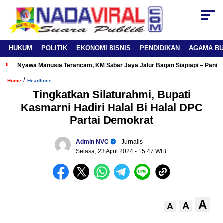
HUKUM
POLITIK
EKONOMI BISNIS
PENDIDIKAN
AGAMA B
Nyawa Manusia Terancam, KM Sabar Jaya Jalur Bagan Siapiapi – Panipa
/
Home
Headlines
Tingkatkan Silaturahmi, Bupati
Kasmarni Hadiri Halal Bi Halal DPC
Partai Demokrat
Admin NVC
- Jurnalis
Selasa, 23 April 2024
- 15:47 WIB
A
A
A