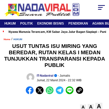
HUKUM
POLITIK
EKONOMI BISNIS
PENDIDIKAN
AGAMA B
Nyawa Manusia Terancam, KM Sabar Jaya Jalur Bagan Siapiapi – Panipa
/
Home
HUKUM
USUT TUNTAS ISU MIRING YANG
BEREDAR, RUTAN KELAS I MEDAN
TUNJUKKAN TRANSPARANSI KEPADA
PUBLIK
IT-Nadaviral
- Jurnalis
Jumat, 22 Maret 2024
- 22:32 WIB
A
A
A