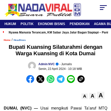
HUKUM
POLITIK
EKONOMI BISNIS
PENDIDIKAN
AGAMA B
Nyawa Manusia Terancam, KM Sabar Jaya Jalur Bagan Siapiapi – Panipa
/
Home
Headlines
Bupati Kuansing Silaturahmi dengan
Warga Kuansing di Kota Dumai
Admin NVC
- Jurnalis
Senin, 22 April 2024
- 10:18 WIB
A
A
A
DUMAI, (NVC) —
Usai mengikuti Pawai Ta’aruf MTQ