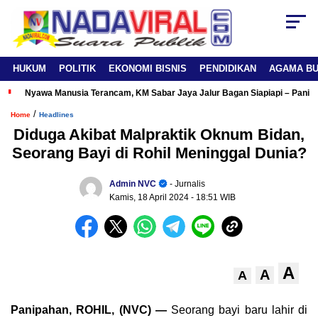
HUKUM
POLITIK
EKONOMI BISNIS
PENDIDIKAN
AGAMA B
Nyawa Manusia Terancam, KM Sabar Jaya Jalur Bagan Siapiapi – Panipa
/
Home
Headlines
Diduga Akibat Malpraktik Oknum Bidan,
Seorang Bayi di Rohil Meninggal Dunia?
Admin NVC
- Jurnalis
Kamis, 18 April 2024
- 18:51 WIB
A
A
A
Panipahan, ROHIL, (NVC) —
Seorang bayi baru lahir di