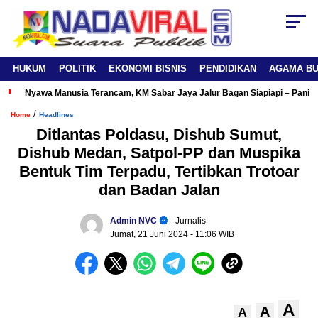
HUKUM
POLITIK
EKONOMI BISNIS
PENDIDIKAN
AGAMA B
Nyawa Manusia Terancam, KM Sabar Jaya Jalur Bagan Siapiapi – Panipa
/
Home
Headlines
Ditlantas Poldasu, Dishub Sumut,
Dishub Medan, Satpol-PP dan Muspika
Bentuk Tim Terpadu, Tertibkan Trotoar
dan Badan Jalan
Admin NVC
- Jurnalis
Jumat, 21 Juni 2024
- 11:06 WIB
A
A
A