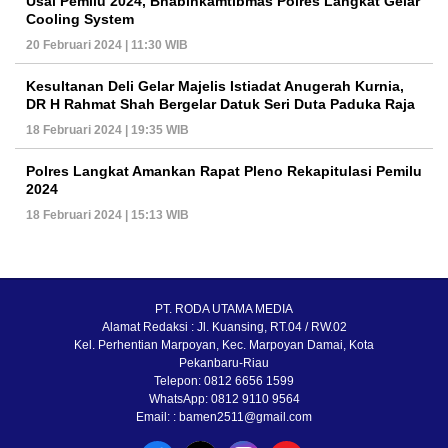
Usai Pemilu 2024, Bhabinkamtibmas Polres Langkat Gelar
Cooling System
20 Februari 2024 | 11:30 WIB
Kesultanan Deli Gelar Majelis Istiadat Anugerah Kurnia,
DR H Rahmat Shah Bergelar Datuk Seri Duta Paduka Raja
18 Februari 2024 | 19:35 WIB
Polres Langkat Amankan Rapat Pleno Rekapitulasi Pemilu
2024
18 Februari 2024 | 15:13 WIB
PT. RODA UTAMA MEDIA
Alamat Redaksi : Jl. Kuansing, RT.04 / RW.02
Kel. Perhentian Marpoyan, Kec. Marpoyan Damai, Kota
Pekanbaru-Riau
Telepon: 0812 6656 1599
WhatsApp: 0812 9110 9564
Email: : bamen2511@gmail.com