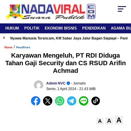
HUKUM
POLITIK
EKONOMI BISNIS
PENDIDIKAN
AGAMA B
Nyawa Manusia Terancam, KM Sabar Jaya Jalur Bagan Siapiapi – Panipa
/
Home
Headlines
Karyawan Mengeluh, PT RDI Diduga
Tahan Gaji Security dan CS RSUD Arifin
Achmad
Admin NVC
- Jurnalis
Senin, 1 April 2024
- 21:43 WIB
A
A
A