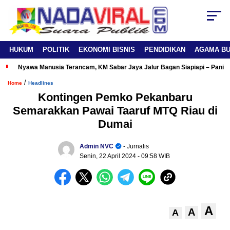
HUKUM
POLITIK
EKONOMI BISNIS
PENDIDIKAN
AGAMA B
Nyawa Manusia Terancam, KM Sabar Jaya Jalur Bagan Siapiapi – Panipa
/
Home
Headlines
Kontingen Pemko Pekanbaru
Semarakkan Pawai Taaruf MTQ Riau di
Dumai
Admin NVC
- Jurnalis
Senin, 22 April 2024
- 09:58 WIB
A
A
A