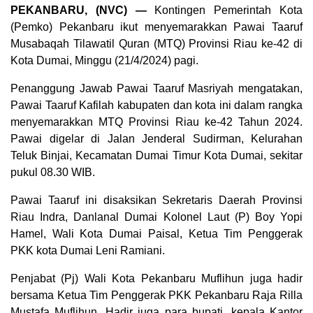
PEKANBARU, (NVC) —
Kontingen Pemerintah Kota
(Pemko) Pekanbaru ikut menyemarakkan Pawai Taaruf
Musabaqah Tilawatil Quran (MTQ) Provinsi Riau ke-42 di
Kota Dumai, Minggu (21/4/2024) pagi.
Penanggung Jawab Pawai Taaruf Masriyah mengatakan,
Pawai Taaruf Kafilah kabupaten dan kota ini dalam rangka
menyemarakkan MTQ Provinsi Riau ke-42 Tahun 2024.
Pawai digelar di Jalan Jenderal Sudirman, Kelurahan
Teluk Binjai, Kecamatan Dumai Timur Kota Dumai, sekitar
pukul 08.30 WIB.
Pawai Taaruf ini disaksikan Sekretaris Daerah Provinsi
Riau Indra, Danlanal Dumai Kolonel Laut (P) Boy Yopi
Hamel, Wali Kota Dumai Paisal, Ketua Tim Penggerak
PKK kota Dumai Leni Ramiani.
Penjabat (Pj) Wali Kota Pekanbaru Muflihun juga hadir
bersama Ketua Tim Penggerak PKK Pekanbaru Raja Rilla
Mustafa Muflihun. Hadir juga para bupati, kepala Kantor