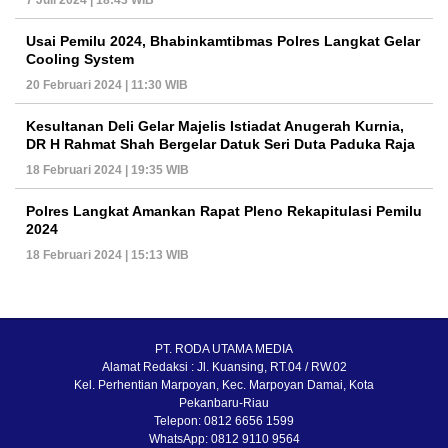
7 Juli 2024 | 18:43 WIB
Usai Pemilu 2024, Bhabinkamtibmas Polres Langkat Gelar
Cooling System
20 Februari 2024 | 11:30 WIB
Kesultanan Deli Gelar Majelis Istiadat Anugerah Kurnia,
DR H Rahmat Shah Bergelar Datuk Seri Duta Paduka Raja
18 Februari 2024 | 19:35 WIB
Polres Langkat Amankan Rapat Pleno Rekapitulasi Pemilu
2024
18 Februari 2024 | 15:13 WIB
PT. RODA UTAMA MEDIA
Alamat Redaksi : Jl. Kuansing, RT.04 / RW.02
Kel. Perhentian Marpoyan, Kec. Marpoyan Damai, Kota
Pekanbaru-Riau
Telepon: 0812 6656 1599
WhatsApp: 0812 9110 9564