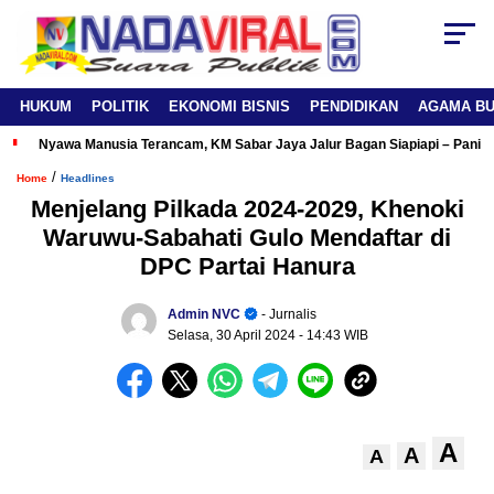
HUKUM
POLITIK
EKONOMI BISNIS
PENDIDIKAN
AGAMA B
Nyawa Manusia Terancam, KM Sabar Jaya Jalur Bagan Siapiapi – Panipa
/
Home
Headlines
Menjelang Pilkada 2024-2029, Khenoki
Waruwu-Sabahati Gulo Mendaftar di
DPC Partai Hanura
Admin NVC
- Jurnalis
Selasa, 30 April 2024
- 14:43 WIB
A
A
A