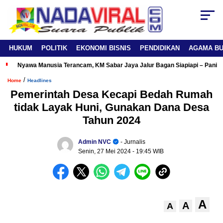
HUKUM
POLITIK
EKONOMI BISNIS
PENDIDIKAN
AGAMA B
Nyawa Manusia Terancam, KM Sabar Jaya Jalur Bagan Siapiapi – Panipa
/
Home
Headlines
Pemerintah Desa Kecapi Bedah Rumah
tidak Layak Huni, Gunakan Dana Desa
Tahun 2024
Admin NVC
- Jurnalis
Senin, 27 Mei 2024
- 19:45 WIB
A
A
A