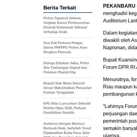
PEKANBARU
Berita Terkait
menghadiri keg
Polres Tapanuli Selatan
Auditorium Lant
Ungkap Kasus Pembunuhan
Disertai Kekerasan Seksual
terhadap Anak
Dalam kegiatan
diwakili oleh 
Dua Kali Perkosa Pelajar,
Napisman, dida
Satres PPAPPO Polres Karo
Ringkus Pemuda
Bupati Kuansin
Diduga Edarkan Sabu, Polisi
Forum DPR RI A
Sita Timbangan Digital dan
Puluhan Plastik Klip
Menurutnya, fo
Bupati Siak Minta Seluruh
Riau maupun ka
Unsur Maksimalkan Pencarian
Korban Tenggelam
pembangunan k
KPU Riau Luncurkan Sekolah
“Lahirnya Foru
Pemilu Hijau 2026, Perkuat
Pendidikan Pemilih
perjuangan da
pemerintah pus
Audiensi dengan Mensos
semakin banyak
Berbuah Baik, Saifullah Yusuf
Dijadwalkan Buka Pacu Jalur
ujarnya.