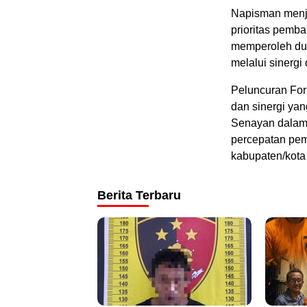
Napisman menj
prioritas pemb
memperoleh duk
melalui sinerg
Peluncuran For
dan sinergi yan
Senayan dalam 
percepatan pem
kabupaten/kota 
Berita Terbaru