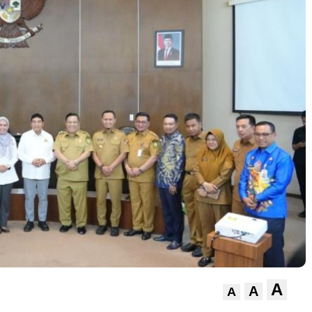
A
A
A