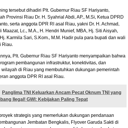
ing tersebut dihadiri Plt. Gubernur Riau SF Hariyanto,
ah Provinsi Riau Dr. H. Syahrial Abdi, AP., M.Si, Ketua DPRD
nto, serta anggota DPR RI asal Riau, yakni Dr. H. Achmad,
i Maazat, Lc., M.A., H. Hendri Munief, MBA, Hj. Siti Aisyah,
Hj. Karmila Sari, S.Kom., M.M. Hadir pula para bupati dan wali
i Riau.
nnya, Plt. Gubernur Riau SF Hariyanto menyampaikan bahwa
rogram pembangunan infrastruktur, konektivitas, dan
wilayah di Riau yang membutuhkan dukungan pemerintah
peran anggota DPR RI asal Riau.
Panglima TNI Keluarkan Ancam Pecat Oknum TNI yang
mbang Ilegal! GWI: Kebijakan Paling Tepat
proyek strategis yang memerlukan dukungan pendanaan
 pembangunan Jembatan Bengkalis, Flyover Garuda Sakti di