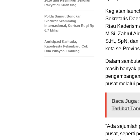
2026 dan Resmikan Sekolah
Rakyat di Kuansing
Kegiatan launch
Polda Sumut Bongkar
Sekretaris Daer
Sindikat Scamming
Riau Kaderisma
Internasional, Korban Rugi Rp
6,7 Miliar
M.Si, Zahrul Aid
S.H., SpN, dan 
Antisipasi Karhutla,
Kapolresta Pekanbaru Cek
kota se-Provins
Dua Wilayah Embung
Dalam sambuta
masih banyak p
pengembangan 
pusat melalui 
Baca Juga :
Terlibat Ta
“Ada sejumlah 
pusat, seperti