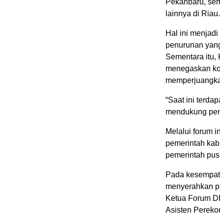
Pekanbaru, ser
lainnya di Riau.
Hal ini menjadi
penurunan yang 
Sementara itu,
menegaskan kom
memperjuangkan
“Saat ini terd
mendukung pem
Melalui forum 
pemerintah kab
pemerintah pus
Pada kesempata
menyerahkan p
Ketua Forum DP
Asisten Perek