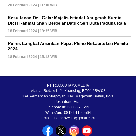
20 Februari 2024 | 11:30 WIB
Kesultanan Deli Gelar Majelis Istiadat Anugerah Kurnia,
DR H Rahmat Shah Bergelar Datuk Seri Duta Paduka Raja
18 Februari 2024 | 19:35 WIB
Polres Langkat Amankan Rapat Pleno Rekapitulasi Pemilu
2024
18 Februari 2024 | 15:13 WIB
PT. RODA UTAMA MEDIA
Alamat Redaksi : Jl. Kuansing, RT.04 / RW.02
Kel. Perhentian Marpoyan, Kec. Marpoyan Damai, Kota
Pekanbaru-Riau
Telepon: 0812 6656 1599
WhatsApp: 0812 9110 9564
Email: : bamen2511@gmail.com