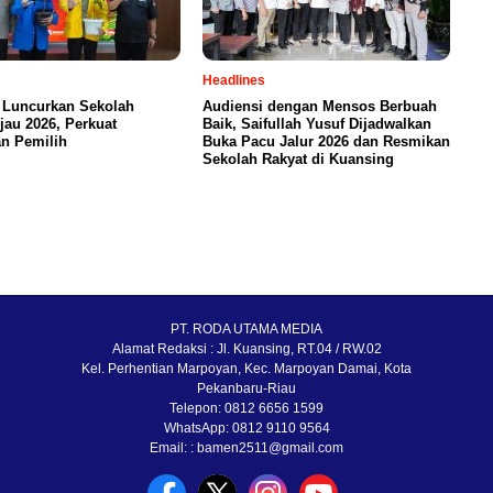
Headlines
 Luncurkan Sekolah
Audiensi dengan Mensos Berbuah
jau 2026, Perkuat
Baik, Saifullah Yusuf Dijadwalkan
n Pemilih
Buka Pacu Jalur 2026 dan Resmikan
Sekolah Rakyat di Kuansing
PT. RODA UTAMA MEDIA
Alamat Redaksi : Jl. Kuansing, RT.04 / RW.02
Kel. Perhentian Marpoyan, Kec. Marpoyan Damai, Kota
Pekanbaru-Riau
Telepon: 0812 6656 1599
WhatsApp: 0812 9110 9564
Email: : bamen2511@gmail.com