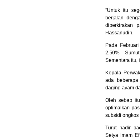
“Untuk itu se
berjalan deng
diperkirakan
Hassanudin.
Pada Februari 
2,50%. Sumut
Sementara itu, 
Kepala Perwak
ada beberapa 
daging ayam da
Oleh sebab it
optimalkan pas
subsidi ongkos 
Turut hadir p
Setya Imam Eff