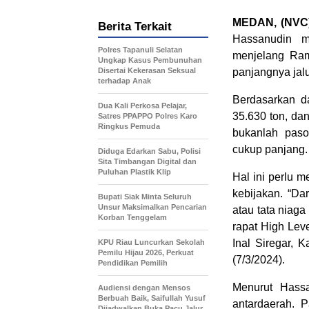
MEDAN, (NVC)
Berita Terkait
Hassanudin m
Polres Tapanuli Selatan
menjelang Ram
Ungkap Kasus Pembunuhan
Disertai Kekerasan Seksual
panjangnya jalu
terhadap Anak
Berdasarkan d
Dua Kali Perkosa Pelajar,
35.630 ton, da
Satres PPAPPO Polres Karo
Ringkus Pemuda
bukanlah paso
cukup panjang.
Diduga Edarkan Sabu, Polisi
Sita Timbangan Digital dan
Puluhan Plastik Klip
Hal ini perlu 
kebijakan. “Da
Bupati Siak Minta Seluruh
Unsur Maksimalkan Pencarian
atau tata niaga
Korban Tenggelam
rapat High Lev
Inal Siregar, 
KPU Riau Luncurkan Sekolah
Pemilu Hijau 2026, Perkuat
(7/3/2024).
Pendidikan Pemilih
Menurut Hassa
Audiensi dengan Mensos
Berbuah Baik, Saifullah Yusuf
antardaerah. 
Dijadwalkan Buka Pacu Jalur