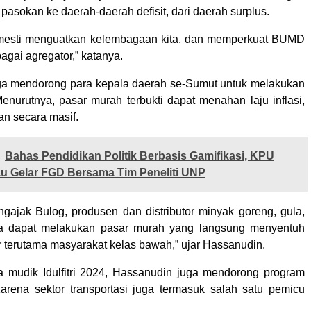
pasokan ke daerah-daerah defisit, dari daerah surplus.
a mesti menguatkan kelembagaan kita, dan memperkuat BUMD
agai agregator,” katanya.
ga mendorong para kepala daerah se-Sumut untuk melakukan
enurutnya, pasar murah terbukti dapat menahan laju inflasi,
an secara masif.
Bahas Pendidikan Politik Berbasis Gamifikasi, KPU
au Gelar FGD Bersama Tim Peneliti UNP
gajak Bulog, produsen dan distributor minyak goreng, gula,
ga dapat melakukan pasar murah yang langsung menyentuh
 terutama masyarakat kelas bawah,” ujar Hassanudin.
da mudik Idulfitri 2024, Hassanudin juga mendorong program
Karena sektor transportasi juga termasuk salah satu pemicu