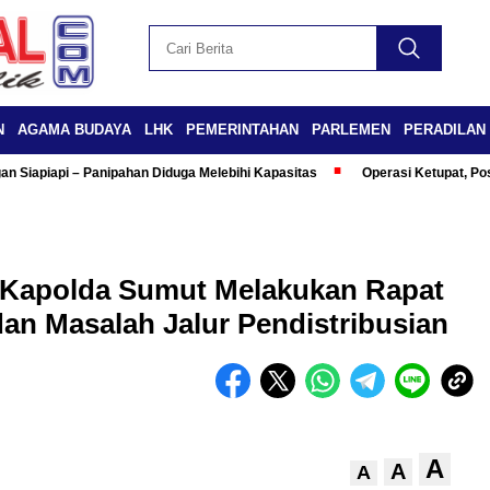
N
AGAMA BUDAYA
LHK
PEMERINTAHAN
PARLEMEN
PERADILAN
n Siapiapi – Panipahan Diduga Melebihi Kapasitas
Operasi Ketupat, Po
 Kapolda Sumut Melakukan Rapat
an Masalah Jalur Pendistribusian
A
A
A