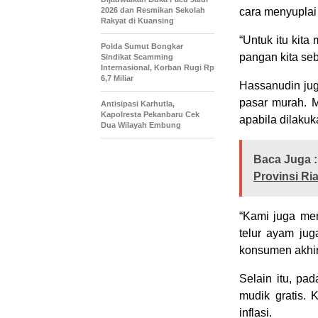
2026 dan Resmikan Sekolah
cara menyuplai 
Rakyat di Kuansing
“Untuk itu kit
Polda Sumut Bongkar
pangan kita seb
Sindikat Scamming
Internasional, Korban Rugi Rp
6,7 Miliar
Hassanudin ju
pasar murah. M
Antisipasi Karhutla,
Kapolresta Pekanbaru Cek
apabila dilakuk
Dua Wilayah Embung
Baca Juga :
Provinsi Ri
“Kami juga men
telur ayam ju
konsumen akhir
Selain itu, pa
mudik gratis. 
inflasi.