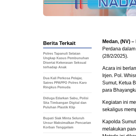
Medan, (NV) –
Berita Terkait
Perdana dalam
Polres Tapanuli Selatan
(28/2/2025).
Ungkap Kasus Pembunuhan
Disertai Kekerasan Seksual
terhadap Anak
Acara ini berl
Irjen. Pol. Wh
Dua Kali Perkosa Pelajar,
Sumut, Ketua B
Satres PPAPPO Polres Karo
Ringkus Pemuda
para Bhayangka
Diduga Edarkan Sabu, Polisi
Kegiatan ini m
Sita Timbangan Digital dan
Puluhan Plastik Klip
sekaligus mempe
Bupati Siak Minta Seluruh
Kapolda Sumut 
Unsur Maksimalkan Pencarian
Korban Tenggelam
melakukan pane