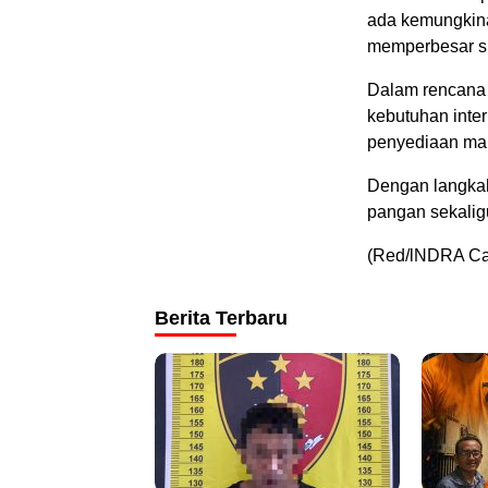
ada kemungkina
memperbesar sk
Dalam rencana j
kebutuhan inte
penyediaan mak
Dengan langka
pangan sekalig
(Red/lNDRA Ca
Berita Terbaru