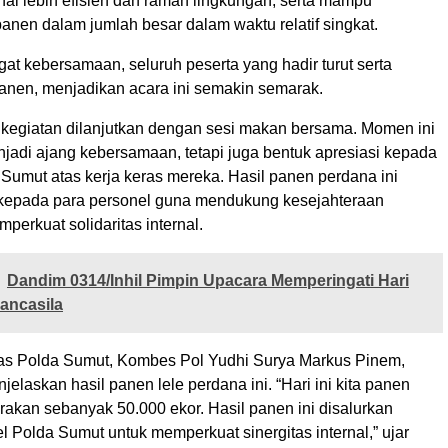
nal lebih efisien dan ramah lingkungan, serta mampu
anen dalam jumlah besar dalam waktu relatif singkat.
t kebersamaan, seluruh peserta yang hadir turut serta
anen, menjadikan acara ini semakin semarak.
 kegiatan dilanjutkan dengan sesi makan bersama. Momen ini
njadi ajang kebersamaan, tetapi juga bentuk apresiasi kepada
Sumut atas kerja keras mereka. Hasil panen perdana ini
n kepada para personel guna mendukung kesejahteraan
erkuat solidaritas internal.
Dandim 0314/Inhil Pimpin Upacara Memperingati Hari
ancasila
as Polda Sumut, Kombes Pol Yudhi Surya Markus Pinem,
njelaskan hasil panen lele perdana ini. “Hari ini kita panen
rakan sebanyak 50.000 ekor. Hasil panen ini disalurkan
 Polda Sumut untuk memperkuat sinergitas internal,” ujar