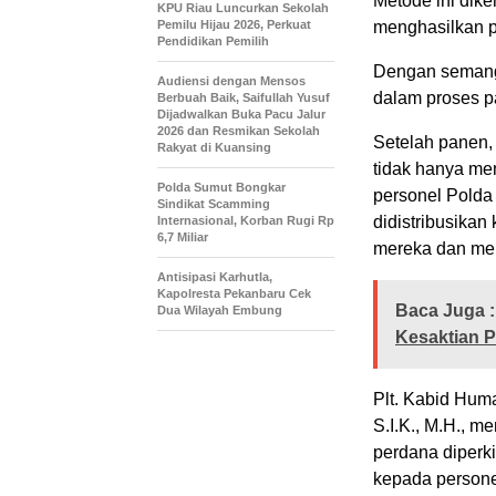
Metode ini dike
KPU Riau Luncurkan Sekolah
Pemilu Hijau 2026, Perkuat
menghasilkan p
Pendidikan Pemilih
Dengan semanga
Audiensi dengan Mensos
dalam proses p
Berbuah Baik, Saifullah Yusuf
Dijadwalkan Buka Pacu Jalur
2026 dan Resmikan Sekolah
Setelah panen,
Rakyat di Kuansing
tidak hanya me
Polda Sumut Bongkar
personel Polda 
Sindikat Scamming
didistribusika
Internasional, Korban Rugi Rp
6,7 Miliar
mereka dan memp
Antisipasi Karhutla,
Kapolresta Pekanbaru Cek
Baca Juga :
Dua Wilayah Embung
Kesaktian P
Plt. Kabid Hum
S.I.K., M.H., me
perdana diperki
kepada personel