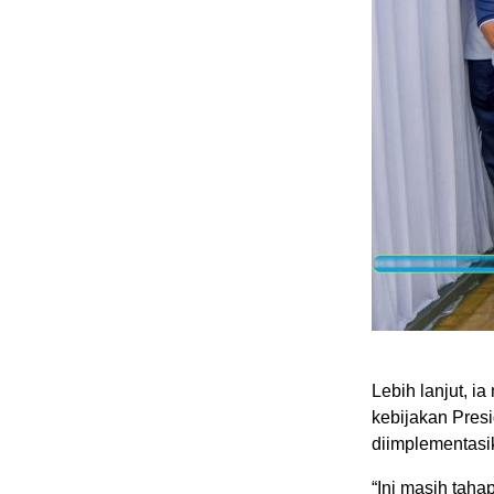
Lebih lanjut, i
kebijakan Pres
diimplementasik
“Ini masih taha