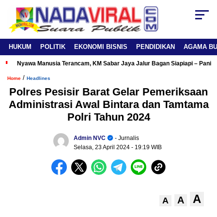
HUKUM
POLITIK
EKONOMI BISNIS
PENDIDIKAN
AGAMA B
Nyawa Manusia Terancam, KM Sabar Jaya Jalur Bagan Siapiapi – Panipa
/
Home
Headlines
Polres Pesisir Barat Gelar Pemeriksaan
Administrasi Awal Bintara dan Tamtama
Polri Tahun 2024
Admin NVC
- Jurnalis
Selasa, 23 April 2024
- 19:19 WIB
A
A
A