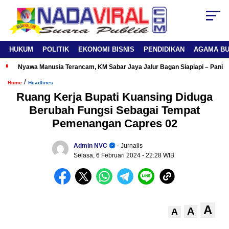
HUKUM
POLITIK
EKONOMI BISNIS
PENDIDIKAN
AGAMA B
Nyawa Manusia Terancam, KM Sabar Jaya Jalur Bagan Siapiapi – Panipa
/
Home
Headlines
Ruang Kerja Bupati Kuansing Diduga
Berubah Fungsi Sebagai Tempat
Pemenangan Capres 02
Admin NVC
- Jurnalis
Selasa, 6 Februari 2024
- 22:28 WIB
A
A
A