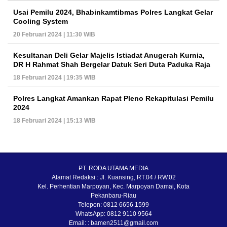
Usai Pemilu 2024, Bhabinkamtibmas Polres Langkat Gelar
Cooling System
20 Februari 2024 | 11:30 WIB
Kesultanan Deli Gelar Majelis Istiadat Anugerah Kurnia,
DR H Rahmat Shah Bergelar Datuk Seri Duta Paduka Raja
18 Februari 2024 | 19:35 WIB
Polres Langkat Amankan Rapat Pleno Rekapitulasi Pemilu
2024
18 Februari 2024 | 15:13 WIB
PT. RODA UTAMA MEDIA
Alamat Redaksi : Jl. Kuansing, RT.04 / RW.02
Kel. Perhentian Marpoyan, Kec. Marpoyan Damai, Kota
Pekanbaru-Riau
Telepon: 0812 6656 1599
WhatsApp: 0812 9110 9564
Email: : bamen2511@gmail.com