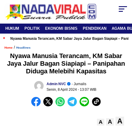
HUKUM
POLITIK
EKONOMI BISNIS
PENDIDIKAN
AGAMA B
Nyawa Manusia Terancam, KM Sabar Jaya Jalur Bagan Siapiapi – Panipa
/
Home
Headlines
Nyawa Manusia Terancam, KM Sabar
Jaya Jalur Bagan Siapiapi – Panipahan
Diduga Melebihi Kapasitas
Admin NVC
- Jurnalis
Senin, 8 April 2024
- 13:07 WIB
A
A
A