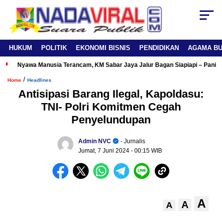
HUKUM
POLITIK
EKONOMI BISNIS
PENDIDIKAN
AGAMA B
Nyawa Manusia Terancam, KM Sabar Jaya Jalur Bagan Siapiapi – Panipa
/
Home
Headlines
Antisipasi Barang Ilegal, Kapoldasu:
TNI- Polri Komitmen Cegah
Penyelundupan
Admin NVC
- Jurnalis
Jumat, 7 Juni 2024
- 00:15 WIB
A
A
A