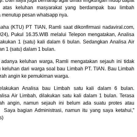
gi. Dan saya juga berharap agar dinas lingkungan hidup dapat
n atas keluhan masyarakat yang berdampak bau limbah
ya menutup pesan whatsapp nya.
aha (KTU) PT TIAN, Ramli saat dikonfirmasi nadaviral.com,
024), Pukul 16.35.WIB melalui Telepon mengatakan, Analisa
akukan 1 (satu) kali dalam 6 bulan. Sedangkan Analisa Air
n 1 (satu) dalam 1 bulan.
 adanya keluhan warga, Ramli mengatakan sejauh ini tidak
u keluhan dari warga soal bau Limbah PT. TIAN. Bau Limbah
arah angin ke pemukiman warga.
elakukan Analisa bau Limbah satu kali dalam 6 bulan.
isa Air Limbah, dilakukan satu kali dalam 1 bulan. Terasa
ah angin, namun sejauh ini belum ada suatu protes atau
 Saya bagian Administrasi, namun itu yang saya ketahui,”
s)