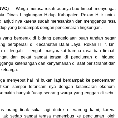
(NVC) —
Warga merasa resah adanya bau limbah menyengat
ta Dinas Lingkungan Hidup Kabupaten Rokan Hilir untuk
k lanjuti nya karena sudah meresahkan dan menggangu rasa
dup yang berdampak dengan pencemaran lingkungan.
n yang bergerak di bidang pengelolaan buah tandan segar
ng beroperasi di Kecamatan Balai Jaya, Rokan Hilir, kini
an di tengah – tengah masyarakat karena rasa bau limbah
ngat dan pekat sangat terasa di penciuman di hidung,
gangu ketenangan dan kenyamanan di saat beristirahat dan
 keluarga.
rga menyebut hal ini bukan lagi berdampak ke pencemaran
bahkan sampai terancam nya dengan kelancaran ekonomi
 semakin banyak “ucap seorang warga yang enggan di sebut
las orang tidak suka lagi duduk di warung kami, karena
 tak sedap sangat terasa menembus ke penciuman .oleh