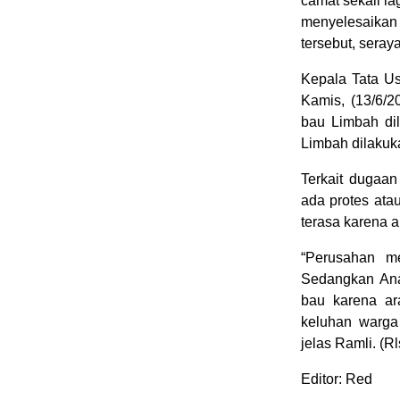
camat sekali la
menyelesaika
tersebut, sera
Kepala Tata Us
Kamis, (13/6/2
bau Limbah dil
Limbah dilakuka
Terkait dugaan
ada protes ata
terasa karena 
“Perusahan m
Sedangkan Anal
bau karena ar
keluhan warga
jelas Ramli. (Rl
Editor: Red