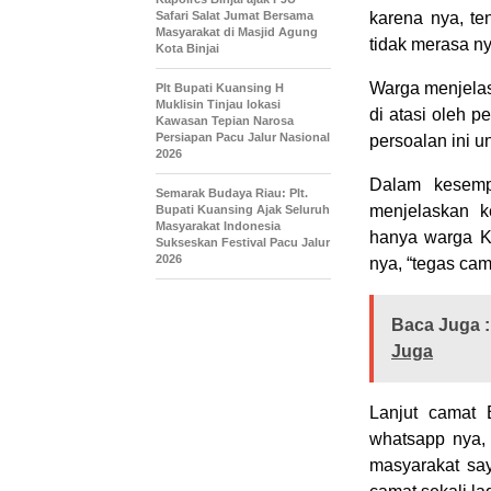
Safari Salat Jumat Bersama
karena nya, t
Masyarakat di Masjid Agung
tidak merasa n
Kota Binjai
Warga menjelas
Plt Bupati Kuansing H
Muklisin Tinjau lokasi
di atasi oleh p
Kawasan Tepian Narosa
Persiapan Pacu Jalur Nasional
persoalan ini 
2026
Dalam kesemp
Semarak Budaya Riau: Plt.
menjelaskan k
Bupati Kuansing Ajak Seluruh
Masyarakat Indonesia
hanya warga K
Sukseskan Festival Pacu Jalur
2026
nya, “tegas cam
Baca Juga :
Juga
Lanjut camat 
whatsapp nya,
masyarakat sa