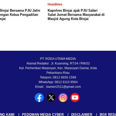
Headlines
Binjai Bersama PJU Jalin
Kapolres Binjai ajak PJU Safari
engan Ketua Pengadilan
Salat Jumat Bersama Masyarakat di
njai
Masjid Agung Kota Binjai
PT. RODA UTAMA MEDIA
Alamat Redaksi : Jl. Kuansing, RT.04 / RW.02
Kel. Perhentian Marpoyan, Kec. Marpoyan Damai, Kota
Pekanbaru-Riau
Telepon: 0812 6656 1599
WhatsApp: 0812 9110 9564
Email: : bamen2511@gmail.com
NG KAMI
PEDOMAN MEDIA CYBER
DISCLAIMER
BOX RED