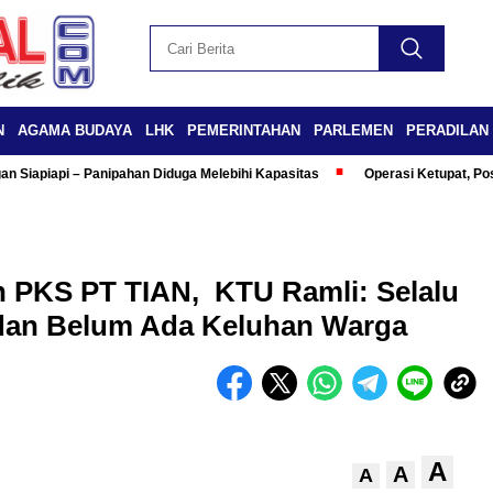
N
AGAMA BUDAYA
LHK
PEMERINTAHAN
PARLEMEN
PERADILAN
n Siapiapi – Panipahan Diduga Melebihi Kapasitas
Operasi Ketupat, Po
 PKS PT TIAN, KTU Ramli: Selalu
 dan Belum Ada Keluhan Warga
A
A
A