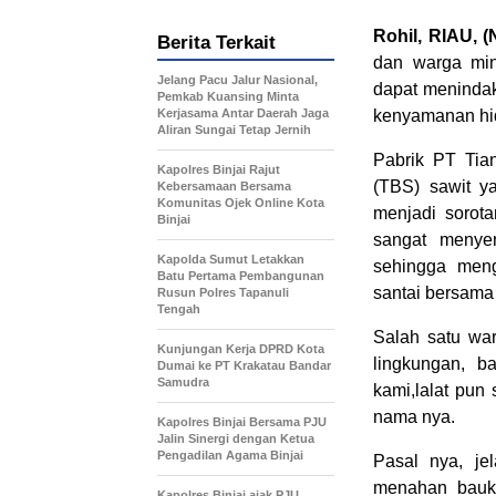
Rohil, RIAU, 
Berita Terkait
dan warga min
Jelang Pacu Jalur Nasional,
dapat meninda
Pemkab Kuansing Minta
Kerjasama Antar Daerah Jaga
kenyamanan hi
Aliran Sungai Tetap Jernih
Pabrik PT Tia
Kapolres Binjai Rajut
(TBS) sawit ya
Kebersamaan Bersama
Komunitas Ojek Online Kota
menjadi sorot
Binjai
sangat menye
Kapolda Sumut Letakkan
sehingga meng
Batu Pertama Pembangunan
santai bersama
Rusun Polres Tapanuli
Tengah
Salah satu wa
Kunjungan Kerja DPRD Kota
lingkungan, 
Dumai ke PT Krakatau Bandar
Samudra
kami,lalat pun
nama nya.
Kapolres Binjai Bersama PJU
Jalin Sinergi dengan Ketua
Pengadilan Agama Binjai
Pasal nya, je
menahan bauk
Kapolres Binjai ajak PJU