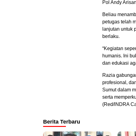
Pol Andy Arisan
Beliau menamba
petugas telah m
lanjutan untuk
berlaku.
“Kegiatan seper
humanis. Ini b
dan edukasi ag
Razia gabungan 
profesional, d
Sumut dalam me
serta memperkua
(Red/lNDRA Ca
Berita Terbaru