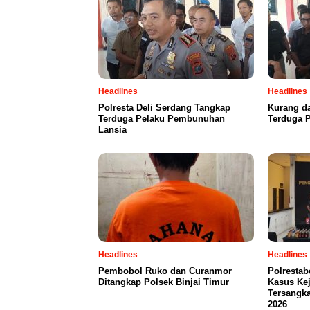
Headlines
Headlines
Polresta Deli Serdang Tangkap
Kurang da
Terduga Pelaku Pembunuhan
Terduga 
Lansia
Headlines
Headlines
Pembobol Ruko dan Curanmor
Polresta
Ditangkap Polsek Binjai Timur
Kasus Kej
Tersangka
2026