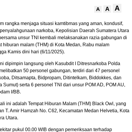
A
A
A
m rangka menjaga situasi kamtibmas yang aman, kondusif,
 penyalahgunaan narkoba, Kepolisian Daerah Sumatera Utara
bersama unsur TNI kembali melaksanakan razia gabungan di
t hiburan malam (THM) di Kota Medan, Rabu malam
gga Kamis dini hari (6/11/2025).
ini dipimpin langsung oleh Kasubdit I Ditresnarkoba Polda
libatkan 50 personel gabungan, terdiri dari 47 personel
rkoba, Ditsamapta, Bidpropam, Ditintelkam, Biddokkes, dan
 Sumut) serta 6 personel TNI dari unsur POM AD, POM AU,
dam I/BB.
kali ini adalah Tempat Hiburan Malam (THM) Black Owl, yang
alan T. Amir Hamzah No. C62, Kecamatan Medan Helvetia, Kota
a Utara.
sekitar pukul 00.00 WIB dengan pemeriksaan terhadap