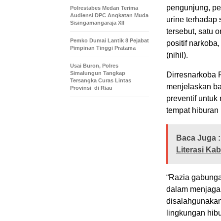
pengunjung, pe
Polrestabes Medan Terima
Audiensi DPC Angkatan Muda
urine terhadap 
Sisingamangaraja XII
tersebut, satu
Pemko Dumai Lantik 8 Pejabat
positif narkoba
Pimpinan Tinggi Pratama
(nihil).
Usai Buron, Polres
Simalungun Tangkap
Dirresnarkoba P
Tersangka Curas Lintas
menjelaskan ba
Provinsi di Riau
preventif untu
tempat hiburan
Baca Juga :
Literasi Ka
“Razia gabunga
dalam menjaga
disalahgunakan
lingkungan hib