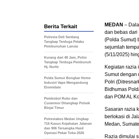
MEDAN
– Dala
Berita Terkait
dan bebas dari
Polresta Deli Serdang
(Polda Sumut) 
Tangkap Terduga Pelaku
Pembunuhan Lansia
sejumlah tempa
(5/11/2025) hin
Kurang dari 48 Jam, Polisi
Tangkap Terduga Pembunuh
Kegiatan razia 
Hj. Nurliz
Sumut dengan me
Polda Sumut Bongkar Home
Polri (Ditresna
Industri Vape Mengandung
Etomidate
Bidhumas Polda
dan POM AL Ko
Pembobol Ruko dan
Curanmor Ditangkap Polsek
Binjai Timur
Sasaran razia 
berlokasi di J
Polrestabes Medan Ungkap
Medan, Sumater
716 Kasus Kejahatan Jalanan
dan 906 Tersangka Hasil
Operasi Pekat Toba 2026
Razia dimulai 