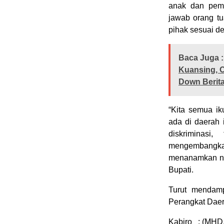
anak dan pemb
jawab orang t
pihak sesuai de
Baca Juga :
Kuansing, O
Down Berita
“Kita semua i
ada di daerah 
diskriminasi
mengembangka
menanamkan nil
Bupati.
Turut mendamp
Perangkat Daer
Kabiro : (MHD.