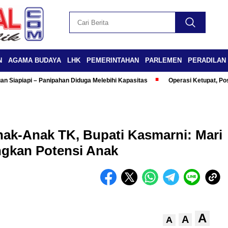
N
AGAMA BUDAYA
LHK
PEMERINTAHAN
PARLEMEN
PERADILAN
n Siapiapi – Panipahan Diduga Melebihi Kapasitas
Operasi Ketupat, Po
nak-Anak TK, Bupati Kasmarni: Mari
gkan Potensi Anak
A
A
A