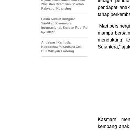
tenaga pendid
2026 dan Resmikan Sekolah
pendapat anak
Rakyat di Kuansing
tahap perkemb
Polda Sumut Bongkar
Sindikat Scamming
“Mari bersiner
Internasional, Korban Rugi Rp
6,7 Miliar
mampu bersaing
mendukung te
Antisipasi Karhutla,
Sejahtera,” aja
Kapolresta Pekanbaru Cek
Dua Wilayah Embung
Kasmarni men
kembang anak 