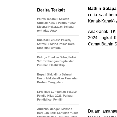
Bathin Solapa
Berita Terkait
ceria saat be
Polres Tapanuli Selatan
Kanak-Kanak) y
Ungkap Kasus Pembunuhan
Disertai Kekerasan Seksual
terhadap Anak
Anak-anak TK 
2024 tingkat 
Dua Kali Perkosa Pelajar,
Camat Bathin S
Satres PPAPPO Polres Karo
Ringkus Pemuda
Diduga Edarkan Sabu, Polisi
Sita Timbangan Digital dan
Puluhan Plastik Klip
Bupati Siak Minta Seluruh
Unsur Maksimalkan Pencarian
Korban Tenggelam
KPU Riau Luncurkan Sekolah
Pemilu Hijau 2026, Perkuat
Pendidikan Pemilih
Audiensi dengan Mensos
Dalam amanatn
Berbuah Baik, Saifullah Yusuf
Dijadwalkan Buka Pacu Jalur