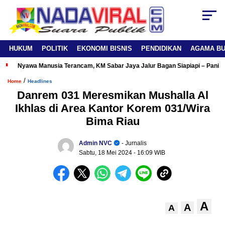
HUKUM
POLITIK
EKONOMI BISNIS
PENDIDIKAN
AGAMA B
Nyawa Manusia Terancam, KM Sabar Jaya Jalur Bagan Siapiapi – Panipa
/
Home
Headlines
Danrem 031 Meresmikan Mushalla Al
Ikhlas di Area Kantor Korem 031/Wira
Bima Riau
Admin NVC
- Jurnalis
Sabtu, 18 Mei 2024
- 16:09 WIB
A
A
A