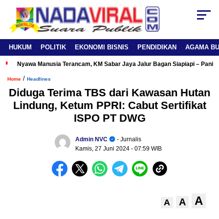
HUKUM
POLITIK
EKONOMI BISNIS
PENDIDIKAN
AGAMA B
Nyawa Manusia Terancam, KM Sabar Jaya Jalur Bagan Siapiapi – Panipa
/
Home
Headlines
Diduga Terima TBS dari Kawasan Hutan
Lindung, Ketum PPRI: Cabut Sertifikat
ISPO PT DWG
Admin NVC
- Jurnalis
Kamis, 27 Juni 2024
- 07:59 WIB
A
A
A