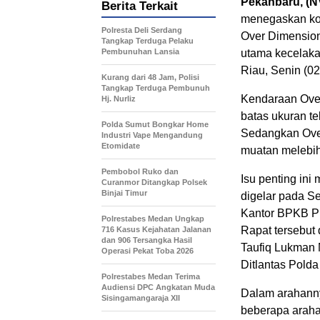
Pekanbaru, (N
Berita Terkait
menegaskan ko
Polresta Deli Serdang
Over Dimension
Tangkap Terduga Pelaku
Pembunuhan Lansia
utama kecelakaan
Riau, Senin (02
Kurang dari 48 Jam, Polisi
Tangkap Terduga Pembunuh
Kendaraan Over
Hj. Nurliz
batas ukuran te
Polda Sumut Bongkar Home
Sedangkan Ove
Industri Vape Mengandung
Etomidate
muatan melebih
Pembobol Ruko dan
Isu penting ini
Curanmor Ditangkap Polsek
Binjai Timur
digelar pada Se
Kantor BPKB Pro
Polrestabes Medan Ungkap
Rapat tersebut
716 Kasus Kejahatan Jalanan
dan 906 Tersangka Hasil
Taufiq Lukman N
Operasi Pekat Toba 2026
Ditlantas Polda
Polrestabes Medan Terima
Audiensi DPC Angkatan Muda
Dalam arahann
Sisingamangaraja XII
beberapa araha