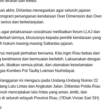
h terarah dan efektif.
n akhir, Dirlantas menegaskan agar seluruh jajaran
program penanganan kendaraan Over Dimension dan Over
serius dan berkelanjutan.
a agar pelaksanaan sosialisasi melibatkan forum LLAJ dan
 terkait lainnya, khususnya kepada pemilik kendaraan yang
ah hukum masing-masing Satlantas jajaran.
rus menjadi perhatian bersama. Kita ingin Riau bebas dari
 berdimensi dan bermuatan berlebih. Laksanakan dengan
h, libatkan semua pihak, dan utamakan keselamatan
egas Kombes Pol Taufiq Lukman Nurhidayat.
langgaran ini mengacu pada Undang-Undang Nomor 22
ang Lalu Lintas dan Angkutan Jalan. Ditlantas Polda Riau
uh menciptakan lalu lintas yang aman, tertib, dan
di seluruh wilayah Provinsi Riau. (*/Diah Vivian Sari SH)
l