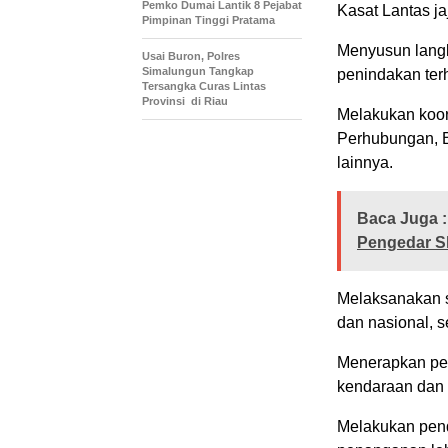
Pemko Dumai Lantik 8 Pejabat
Kasat Lantas jaj
Pimpinan Tinggi Pratama
Menyusun langk
Usai Buron, Polres
Simalungun Tangkap
penindakan ter
Tersangka Curas Lintas
Provinsi di Riau
Melakukan koord
Perhubungan, B
lainnya.
Baca Juga :
Pengedar S
Melaksanakan so
dan nasional, 
Menerapkan pen
kendaraan dan 
Melakukan pend