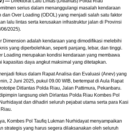
V) —
Direktorat Lalu Lintas (Ditlantas) Polda Riau
mitmen serius dalam menanggulangi masalah kendaraan
 dan Over Loading (ODOL) yang menjadi salah satu faktor
 lalu lintas serta kerusakan infrastruktur jalan di Provinsi
/06/2025).
 Dimension adalah kendaraan yang dimodifikasi melebihi
knis yang diperbolehkan, seperti panjang, lebar, dan tinggi.
r Loading merupakan kondisi kendaraan yang membawa
i kapasitas daya angkut maksimal yang ditetapkan.
 menjadi fokus dalam Rapat Analisa dan Evaluasi (Anev) yang
nin, 2 Juni 2025, pukul 09.00 WIB, bertempat di Aula Rapat
totipe Ditlantas Polda Riau, Jalan Pattimura, Pekanbaru.
 dipimpin langsung oleh Dirlantas Polda Riau Kombes Pol
urhidayat dan dihadiri seluruh pejabat utama serta para Kasi
 Riau.
ya, Kombes Pol Taufiq Lukman Nurhidayat menyampaikan
n strategis yang harus segera dilaksanakan oleh seluruh