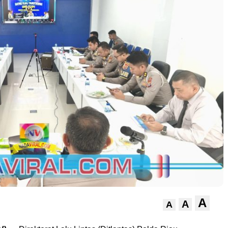
A
A
A