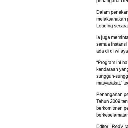
penanganan lebi
Dalam penekana
melaksanakan 
Loading secara 
Ia juga memint
semua instansi
ada di di wilay
“Program ini ha
kendaraan yang
sungguh-sunggu
masyarakat,” t
Penanganan pe
Tahun 2009 tent
berkomitmen pen
berkeselamatan 
Editor : RedVira