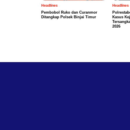
Headlines
Headlines
Pembobol Ruko dan Curanmor
Polresta
Ditangkap Polsek Binjai Timur
Kasus Kej
Tersangka
2026