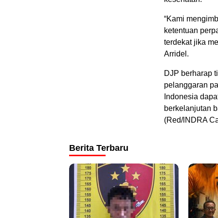
“Kami mengimba
ketentuan perp
terdekat jika 
Arridel.
DJP berharap t
pelanggaran pa
Indonesia dapa
berkelanjutan b
(Red/lNDRA Ca
Berita Terbaru