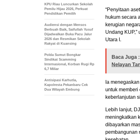
KPU Riau Luncurkan Sekolah
Pemilu Hijau 2026, Perkuat
“Penyitaan ase
Pendidikan Pemilih
hukum secara a
kerugian negara
Audiensi dengan Mensos
Berbuah Baik, Saifullah Yusuf
Undang KUP,” u
Dijadwalkan Buka Pacu Jalur
2026 dan Resmikan Sekolah
Utara I.
Rakyat di Kuansing
Polda Sumut Bongkar
Baca Juga :
Sindikat Scamming
Nelayan Ta
Internasional, Korban Rugi Rp
6,7 Miliar
Antisipasi Karhutla,
Ia menegaskan 
Kapolresta Pekanbaru Cek
untuk memberi e
Dua Wilayah Embung
keberlanjutan s
Lebih lanjut, 
meningkatkan k
dibayarkan mas
pembangunan nas
kesehatan.