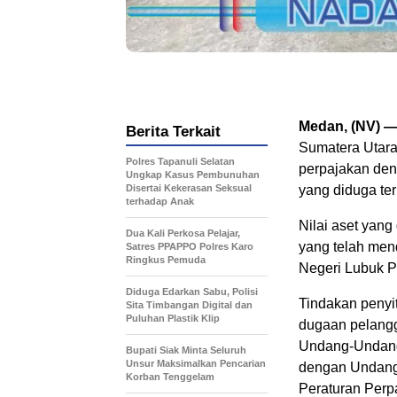
Medan, (NV) 
Berita Terkait
Sumatera Utara
Polres Tapanuli Selatan
perpajakan den
Ungkap Kasus Pembunuhan
Disertai Kekerasan Seksual
yang diduga ter
terhadap Anak
Nilai aset yang
Dua Kali Perkosa Pelajar,
yang telah men
Satres PPAPPO Polres Karo
Ringkus Pemuda
Negeri Lubuk 
Diduga Edarkan Sabu, Polisi
Tindakan penyi
Sita Timbangan Digital dan
Puluhan Plastik Klip
dugaan pelangga
Undang-Undang
Bupati Siak Minta Seluruh
Unsur Maksimalkan Pencarian
dengan Undang
Korban Tenggelam
Peraturan Perp