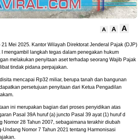
A
A
A
—
21 Mei 2025. Kantor Wilayah Direktorat Jenderal Pajak (DJP)
 I mengambil langkah tegas dalam penegakan hukum
gan melakukan penyitaan aset terhadap seorang Wajib Pajak
libat tindak pidana perpajakan.
 disita mencapai Rp32 miliar, berupa tanah dan bangunan
dapatkan persetujuan penyitaan dari Ketua Pengadilan
Pakam.
taan ini merupakan bagian dari proses penyidikan atas
ran Pasal 39A huruf (a) juncto Pasal 39 ayat (1) huruf d
 Nomor 28 Tahun 2007, sebagaimana terakhir diubah
-Undang Nomor 7 Tahun 2021 tentang Harmonisasi
ajakan.