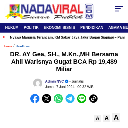
HUKUM
POLITIK
EKONOMI BISNIS
PENDIDIKAN
AGAMA B
Nyawa Manusia Terancam, KM Sabar Jaya Jalur Bagan Siapiapi – Panipa
/
Home
Headlines
DR. AY Gea, SH., M.Kn.,MH Bersama
Ahli Warisnya Gugat BCA Rp 19,489
Miliar
Admin NVC
- Jurnalis
Jumat, 7 Juni 2024
- 00:32 WIB
A
A
A