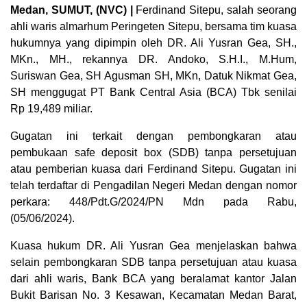
Medan, SUMUT, (NVC) |
Ferdinand Sitepu, salah seorang
ahli waris almarhum Peringeten Sitepu, bersama tim kuasa
hukumnya yang dipimpin oleh DR. Ali Yusran Gea, SH.,
MKn., MH., rekannya DR. Andoko, S.H.I., M.Hum,
Suriswan Gea, SH Agusman SH, MKn, Datuk Nikmat Gea,
SH menggugat PT Bank Central Asia (BCA) Tbk senilai
Rp 19,489 miliar.
Gugatan ini terkait dengan pembongkaran atau
pembukaan safe deposit box (SDB) tanpa persetujuan
atau pemberian kuasa dari Ferdinand Sitepu. Gugatan ini
telah terdaftar di Pengadilan Negeri Medan dengan nomor
perkara: 448/Pdt.G/2024/PN Mdn pada Rabu,
(05/06/2024).
Kuasa hukum DR. Ali Yusran Gea menjelaskan bahwa
selain pembongkaran SDB tanpa persetujuan atau kuasa
dari ahli waris, Bank BCA yang beralamat kantor Jalan
Bukit Barisan No. 3 Kesawan, Kecamatan Medan Barat,