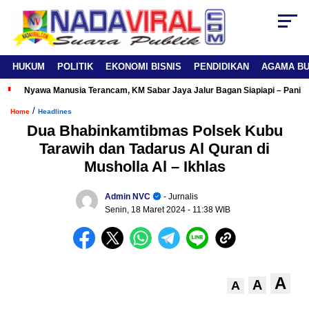
HUKUM
POLITIK
EKONOMI BISNIS
PENDIDIKAN
AGAMA B
Nyawa Manusia Terancam, KM Sabar Jaya Jalur Bagan Siapiapi – Panipa
/
Home
Headlines
Dua Bhabinkamtibmas Polsek Kubu
Tarawih dan Tadarus Al Quran di
Musholla Al – Ikhlas
Admin NVC
- Jurnalis
Senin, 18 Maret 2024
- 11:38 WIB
A
A
A