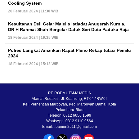
Cooling System
20 Februari 2024 | 11:30 WIB
Kesultanan Deli Gelar Majelis Istiadat Anugerah Kurnia,
DR H Rahmat Shah Bergelar Datuk Seri Duta Paduka Raja
18 Februari 2024 | 19:35 WIB
Polres Langkat Amankan Rapat Pleno Rekapitulasi Pemilu
2024
18 Februari 2024 | 15:13 WIB
PT. RODA UTAMA MEDIA
Alamat Redaksi : Jl. Kuansing, RT.04 / RW.02
Kel. Perhentian Marpoyan, Kec. Marpoyan Damai, Kota
Pekanbaru-Riau
Telepon: 0812 6656 1599
WhatsApp: 0812 9110 9564
Email: : bamen2511@gmail.com