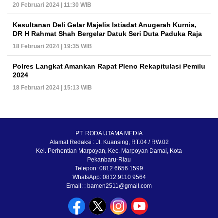
20 Februari 2024 | 11:30 WIB
Kesultanan Deli Gelar Majelis Istiadat Anugerah Kurnia,
DR H Rahmat Shah Bergelar Datuk Seri Duta Paduka Raja
18 Februari 2024 | 19:35 WIB
Polres Langkat Amankan Rapat Pleno Rekapitulasi Pemilu
2024
18 Februari 2024 | 15:13 WIB
PT. RODA UTAMA MEDIA
Alamat Redaksi : Jl. Kuansing, RT.04 / RW.02
Kel. Perhentian Marpoyan, Kec. Marpoyan Damai, Kota
Pekanbaru-Riau
Telepon: 0812 6656 1599
WhatsApp: 0812 9110 9564
Email: : bamen2511@gmail.com