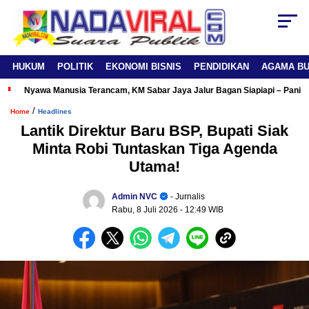
HUKUM
POLITIK
EKONOMI BISNIS
PENDIDIKAN
AGAMA B
Nyawa Manusia Terancam, KM Sabar Jaya Jalur Bagan Siapiapi – Panipa
/
Home
Headlines
Lantik Direktur Baru BSP, Bupati Siak
Minta Robi Tuntaskan Tiga Agenda
Utama!
Admin NVC
- Jurnalis
Rabu, 8 Juli 2026
- 12:49 WIB