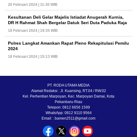
20 Februari 2024 | 11:30 WIB
Kesultanan Deli Gelar Majelis Istiadat Anugerah Kurnia,
DR H Rahmat Shah Bergelar Datuk Seri Duta Paduka Raja
18 Februari 2024 | 19:35 WIB
Polres Langkat Amankan Rapat Pleno Rekapitulasi Pemilu
2024
18 Februari 2024 | 15:13 WIB
PT. RODA UTAMA MEDIA
Alamat Redaksi : Jl. Kuansing, RT.04 / RW.02
Kel. Perhentian Marpoyan, Kec. Marpoyan Damai, Kota
Pekanbaru-Riau
Telepon: 0812 6656 1599
WhatsApp: 0812 9110 9564
Email: : bamen2511@gmail.com