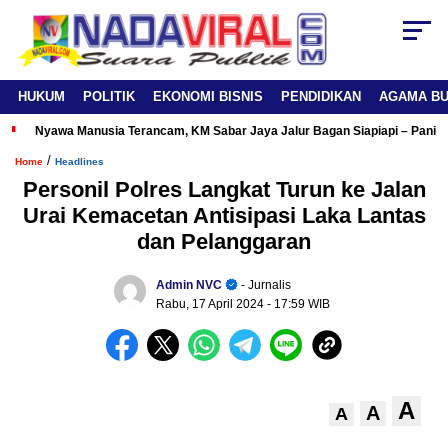
HUKUM
POLITIK
EKONOMI BISNIS
PENDIDIKAN
AGAMA B
Nyawa Manusia Terancam, KM Sabar Jaya Jalur Bagan Siapiapi – Panipa
/
Home
Headlines
Personil Polres Langkat Turun ke Jalan
Urai Kemacetan Antisipasi Laka Lantas
dan Pelanggaran
Admin NVC
- Jurnalis
Rabu, 17 April 2024
- 17:59 WIB
A
A
A