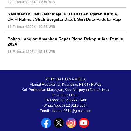
20 Februari 2024 | 11:30 WIB
Kesultanan Deli Gelar Majelis Istiadat Anugerah Kurnia,
DR H Rahmat Shah Bergelar Datuk Seri Duta Paduka Raja
18 Februari 2024 | 19:35 WIB
Polres Langkat Amankan Rapat Pleno Rekapitulasi Pemilu
2024
18 Februari 2024 | 15:13 WIB
PT. RODA UTAMA MEDIA
Alamat Redaksi : Jl. Kuansing, RT.04 / RW.02
Kel. Perhentian Marpoyan, Kec. Marpoyan Damai, Kota
Pekanbaru-Riau
Telepon: 0812 6656 1599
WhatsApp: 0812 9110 9564
Email: : bamen2511@gmail.com