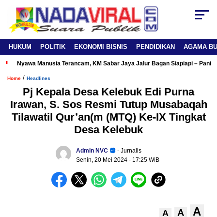
HUKUM
POLITIK
EKONOMI BISNIS
PENDIDIKAN
AGAMA B
Nyawa Manusia Terancam, KM Sabar Jaya Jalur Bagan Siapiapi – Panipa
/
Home
Headlines
Pj Kepala Desa Kelebuk Edi Purna
Irawan, S. Sos Resmi Tutup Musabaqah
Tilawatil Qur’an(m (MTQ) Ke-IX Tingkat
Desa Kelebuk
Admin NVC
- Jurnalis
Senin, 20 Mei 2024
- 17:25 WIB
A
A
A