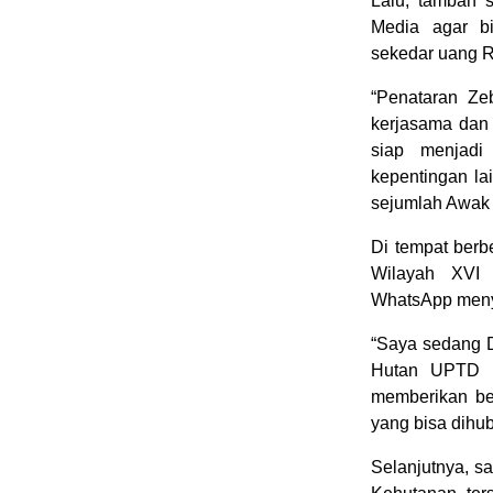
Lalu, tambah 
Media agar bi
sekedar uang R
“Penataran Z
kerjasama dan
siap menjadi
kepentingan la
sejumlah Awak 
Di tempat ber
Wilayah XVI G
WhatsApp meny
“Saya sedang D
Hutan UPTD KP
memberikan be
yang bisa dihu
Selanjutnya, s