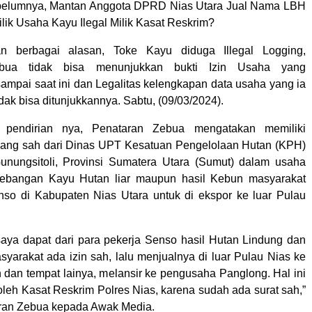
ebelumnya, Mantan Anggota DPRD Nias Utara Jual Nama LBH
lik Usaha Kayu Ilegal Milik Kasat Reskrim?
an berbagai alasan, Toke Kayu diduga Illegal Logging,
bua tidak bisa menunjukkan bukti Izin Usaha yang
sampai saat ini dan Legalitas kelengkapan data usaha yang ia
idak bisa ditunjukkannya. Sabtu, (09/03/2024).
 pendirian nya, Penataran Zebua mengatakan memiliki
yang sah dari Dinas UPT Kesatuan Pengelolaan Hutan (KPH)
unungsitoli, Provinsi Sumatera Utara (Sumut) dalam usaha
ebangan Kayu Hutan liar maupun hasil Kebun masyarakat
nso di Kabupaten Nias Utara untuk di ekspor ke luar Pulau
 saya dapat dari para pekerja Senso hasil Hutan Lindung dan
syarakat ada izin sah, lalu menjualnya di luar Pulau Nias ke
 dan tempat lainya, melansir ke pengusaha Panglong. Hal ini
oleh Kasat Reskrim Polres Nias, karena sudah ada surat sah,”
ran Zebua kepada Awak Media.