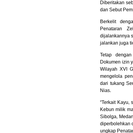
Diberitakan s
dan Sebut Pemi
Berkelit deng
Penataran Ze
dijalankannya 
jalankan juga t
Tetap dengan
Dokumen izin 
Wilayah XVI G
mengelola pen
dari tukang Se
Nias.
“Terkait Kayu,
Kebun milik ma
Sibolga, Medan
diperbolehkan 
ungkap Penata