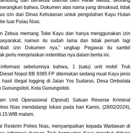
sambung dan bersedia ditemui oleh Awak Media, seorang
enerangkan bahwa, Dokumen atas nama yang dimaksud, tidak
us izin dari Dinas Kehutanan untuk pengolahan Kayu Hutan
 ke luar Pulau Nias.
an Zebua memang Toke Kayu dan hanya menggunakan izin
syarakat, namun itu sudah lama dan tidak pernah lagi
bali izin Dokumen nya,” ungkap Pegawai itu sambil
k perlu menjelaskan indentitas nya dalam berita ini.
informasi sebelumnya bahwa, 1 (satu) unit mobil Truk
t Diesel Nopol BB 9385 FP ditemukan sedang muat Kayu jenis
 hasil illegal logging di Jalan Yos Sudarso, Desa Ombolata
Gunungsitoli, Kota Gunungsitoli.
eam Unit Operasional (Opsnal) Satuan Reserse Kriminal
olres Nias mendatangi lokasi pada hari Kamis, (28/02/2024),
23.15.WIB malam.
at Reskrim Polres Nias, menyampaikan kepada Wartawan di