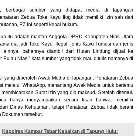
u, berbagai sumber yang didapat media di lapangan
nataran Zebua Toke Kayu Ilog tidak memiliki izin sah dari
utanan, PZ ini seperti kebal hukum.
bua itu adalah mantan Anggota DPRD Kabupaten Nias Utara
lama dia jadi Toke Kayu illegal, jenis Kayu Tumusi dan jenis
 lainnya, bahannya diambil dari Hutan Lindung dijual ke
r Pulau Nias,” kata sumber yang tidak mau ditulis namanya di
si yang diperoleh Awak Media di lapangan, Penataran Zebua
asi melalui WhatsApp, menantang Awak Media untuk bertemu
t membicarakan Surat izin yang dia maksud. Setelah ditemui,
bua hanya menyampaikan secara lisan bahwa, memiliki
ari Dinas Kehutanan, tetapi Penataran Zebua tidak berani
 Dokumen tersebut.
Kapolres Kampar Tebar Kebaikan di Tapung Hulu: