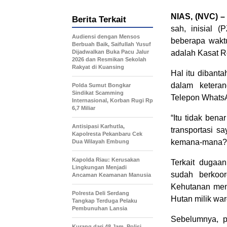
NIAS, (NVC) –
Berita Terkait
sah, inisial 
Audiensi dengan Mensos
beberapa wakt
Berbuah Baik, Saifullah Yusuf
Dijadwalkan Buka Pacu Jalur
adalah Kasat R
2026 dan Resmikan Sekolah
Rakyat di Kuansing
Hal itu dibant
dalam ketera
Polda Sumut Bongkar
Sindikat Scamming
Telepon WhatsA
Internasional, Korban Rugi Rp
6,7 Miliar
“Itu tidak ben
Antisipasi Karhutla,
transportasi 
Kapolresta Pekanbaru Cek
kemana-mana?,”
Dua Wilayah Embung
Kapolda Riau: Kerusakan
Terkait dugaa
Lingkungan Menjadi
sudah berkoo
Ancaman Keamanan Manusia
Kehutanan men
Polresta Deli Serdang
Hutan milik war
Tangkap Terduga Pelaku
Pembunuhan Lansia
Sebelumnya, p
Kurang dari 48 Jam, Polisi