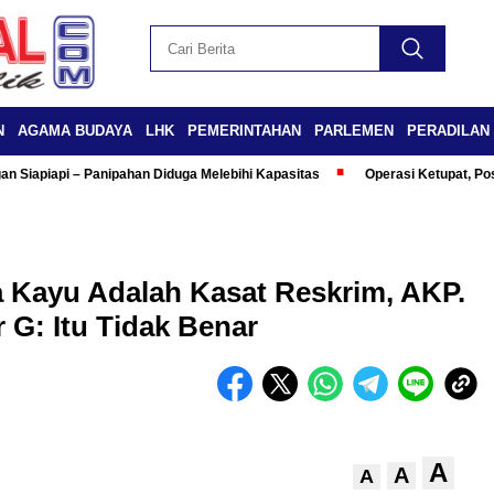
N
AGAMA BUDAYA
LHK
PEMERINTAHAN
PARLEMEN
PERADILAN
n Siapiapi – Panipahan Diduga Melebihi Kapasitas
Operasi Ketupat, Po
a Kayu Adalah Kasat Reskrim, AKP.
 G: Itu Tidak Benar
A
A
A