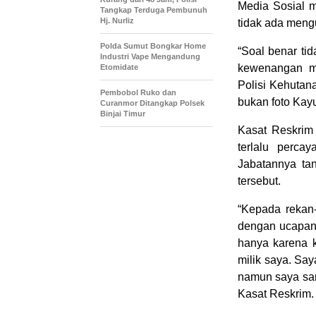
Media Sosial m
Tangkap Terduga Pembunuh
Hj. Nurliz
tidak ada meng
Polda Sumut Bongkar Home
“Soal benar ti
Industri Vape Mengandung
kewenangan me
Etomidate
Polisi Kehutana
Pembobol Ruko dan
bukan foto Kayu
Curanmor Ditangkap Polsek
Binjai Timur
Kasat Reskrim
terlalu perc
Jabatannya ta
tersebut.
“Kepada rekan
dengan ucapan
hanya karena k
milik saya. Say
namun saya san
Kasat Reskrim.