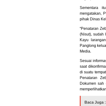
Sementara it
mengatakan, Pe
pihak Dinas Keh
“Penataran Ze
(Nisut), sudah 
Kayu larangan
Panglong kelua
Media.
Sesuai informa
saat dikonfirm
di suatu tempa
Penataran Ze
Dokumen sah d
memperlihatkan
Baca Juga :