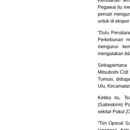
Kehutanan ter
Pegawai itu m
pernah mengur
untuk di ekspor
“Dulu Penatar
Perkebunan ma
mengurus kem
mengatakan tida
Sebagaimana 
Mitsubishi Col
Tumusi, diduga
Ulu, Kecamatan 
Ketika itu, T
(Satreskrim) P
sekitar Pukul 
“Tim Opsnal S