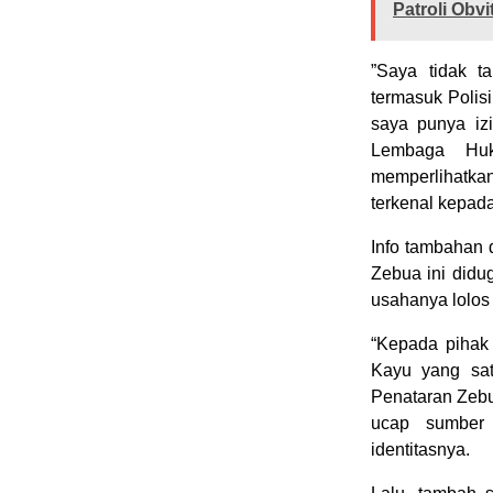
Patroli Obv
”Saya tidak t
termasuk Polis
saya punya iz
Lembaga Huk
memperlihatka
terkenal kepad
Info tambahan 
Zebua ini didu
usahanya lolos
“Kepada pihak 
Kayu yang sat
Penataran Zebu
ucap sumber 
identitasnya.