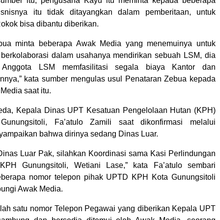
sumber itu, pengusaha Kayu itu meminta kepada beberapa
snisnya itu tidak ditayangkan dalam pemberitaan, untuk
okok bisa dibantu diberikan.
ebua minta beberapa Awak Media yang menemuinya untuk
 berkolaborasi dalam usahanya mendirikan sebuah LSM, dia
 Anggota LSM memfasilitasi segala biaya Kantor dan
innya,” kata sumber mengulas usul Penataran Zebua kepada
Media saat itu.
beda, Kepala Dinas UPT Kesatuan Pengelolaan Hutan (KPH)
unungsitoli, Fa’atulo Zamili saat dikonfirmasi melalui
ampaikan bahwa dirinya sedang Dinas Luar.
inas Luar Pak, silahkan Koordinasi sama Kasi Perlindungan
H Gunungsitoli, Wetiani Lase,” kata Fa’atulo sembari
berapa nomor telepon pihak UPTD KPH Kota Gunungsitoli
bungi Awak Media.
alah satu nomor Telepon Pegawai yang diberikan Kepala UPT