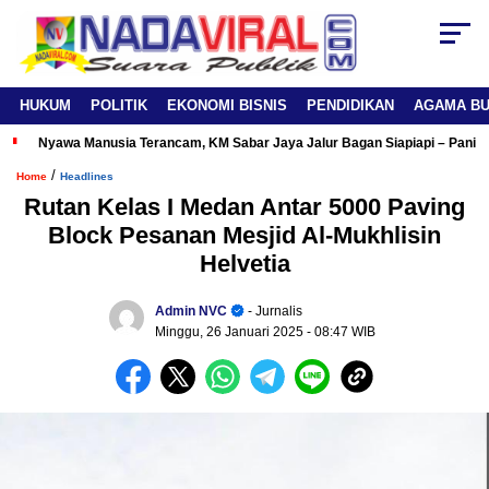
HUKUM
POLITIK
EKONOMI BISNIS
PENDIDIKAN
AGAMA B
Nyawa Manusia Terancam, KM Sabar Jaya Jalur Bagan Siapiapi – Panipa
/
Home
Headlines
Rutan Kelas I Medan Antar 5000 Paving
Block Pesanan Mesjid Al-Mukhlisin
Helvetia
Admin NVC
- Jurnalis
Minggu, 26 Januari 2025
- 08:47 WIB