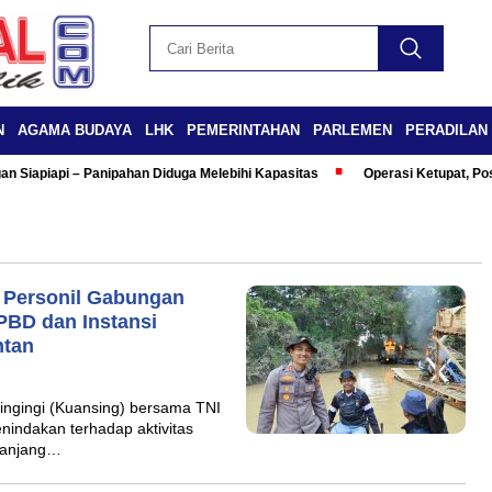
N
AGAMA BUDAYA
LHK
PEMERINTAHAN
PARLEMEN
PERADILAN
n Siapiapi – Panipahan Diduga Melebihi Kapasitas
Operasi Ketupat, Po
 Personil Gabungan
PBD dan Instansi
ntan
ngingi (Kuansing) bersama TNI
enindakan terhadap aktivitas
panjang…