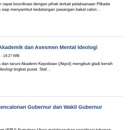
pat koordinasi dengan pihak terkait pelaksanaan Pilkada
h siap menyambut kedatangan pasangan bakal calon…
 Akademik dan Asesmen Mental Ideologi
4 - 18:27 WIB
an taruni Akademi Kepolisian (Akpol) mengikuti gladi bersih
ologi tingkat pusat. Staf…
Pencalonan Gubernur dan Wakil Gubernur
m (KPU) Sumatera Utara melaksanakan sosialisasi tahapan