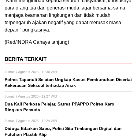
“Kami mengimbau kepada seluruh masyarakat, khususnya
para orang tua dan generasi muda, agar bersama-sama
menjaga keamanan lingkungan dan tidak mudah
terpengaruh ajakan negatif yang dapat merusak masa
depan,” pungkasnya.
(Red/lNDRA Cahaya tanjung)
BERITA TERKAIT
Jumat, 7 Agustus 2026 - 12:30 WIB
Polres Tapanuli Selatan Ungkap Kasus Pembunuhan Disertai
Kekerasan Seksual terhadap Anak
Jumat, 7 Agustus 2026 - 12:27 WIB
Dua Kali Perkosa Pelajar, Satres PPAPPO Polres Karo
Ringkus Pemuda
Jumat, 7 Agustus 2026 - 12:24 WIB
Diduga Edarkan Sabu, Polisi Sita Timbangan Digital dan
Puluhan Plastik Klip