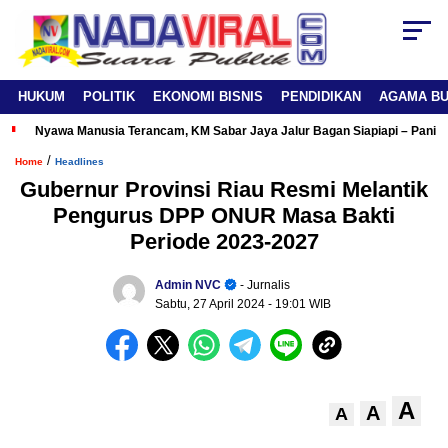
HUKUM
POLITIK
EKONOMI BISNIS
PENDIDIKAN
AGAMA B
Nyawa Manusia Terancam, KM Sabar Jaya Jalur Bagan Siapiapi – Panipa
/
Home
Headlines
Gubernur Provinsi Riau Resmi Melantik
Pengurus DPP ONUR Masa Bakti
Periode 2023-2027
Admin NVC
- Jurnalis
Sabtu, 27 April 2024
- 19:01 WIB
A
A
A