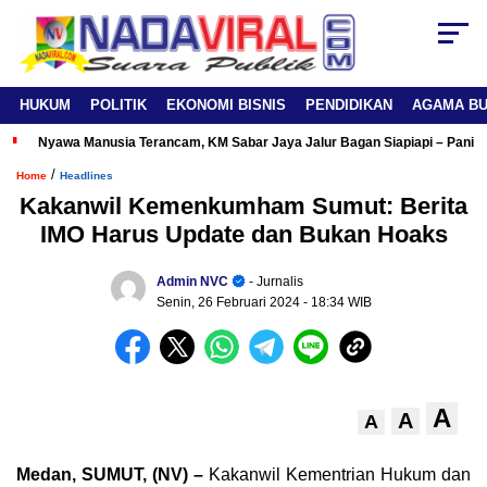
HUKUM
POLITIK
EKONOMI BISNIS
PENDIDIKAN
AGAMA B
Nyawa Manusia Terancam, KM Sabar Jaya Jalur Bagan Siapiapi – Panipa
/
Home
Headlines
Kakanwil Kemenkumham Sumut: Berita
IMO Harus Update dan Bukan Hoaks
Admin NVC
- Jurnalis
Senin, 26 Februari 2024
- 18:34 WIB
A
A
A
Medan, SUMUT, (NV) –
Kakanwil Kementrian Hukum dan