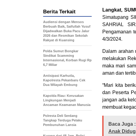
Langkat, SUM
Berita Terkait
Simatupang SI
Audiensi dengan Mensos
SAHRIAL SIRA
Berbuah Baik, Saifullah Yusuf
Dijadwalkan Buka Pacu Jalur
Pengamanan te
2026 dan Resmikan Sekolah
4/3/2024.
Rakyat di Kuansing
Dalam arahan 
Polda Sumut Bongkar
Sindikat Scamming
melakukan Reka
Internasional, Korban Rugi Rp
6,7 Miliar
maka mari sam
aman dan tertib
Antisipasi Karhutla,
Kapolresta Pekanbaru Cek
“Mari kita be
Dua Wilayah Embung
dan Peserta Pe
Kapolda Riau: Kerusakan
jangan ada kel
Lingkungan Menjadi
Ancaman Keamanan Manusia
membuat kegadu
Polresta Deli Serdang
Tangkap Terduga Pelaku
Baca Juga :
Pembunuhan Lansia
Anak Diduga
Kurang dari 48 Jam, Polisi