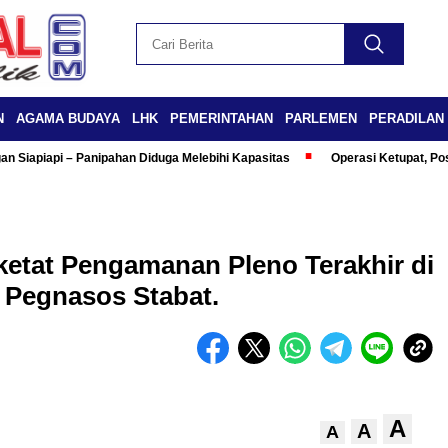
N
AGAMA BUDAYA
LHK
PEMERINTAHAN
PARLEMEN
PERADILAN
n Siapiapi – Panipahan Diduga Melebihi Kapasitas
Operasi Ketupat, Po
ketat Pengamanan Pleno Terakhir di
 Pegnasos Stabat.
A
A
A