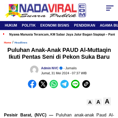
HUKUM
POLITIK
EKONOMI BISNIS
PENDIDIKAN
AGAMA B
Nyawa Manusia Terancam, KM Sabar Jaya Jalur Bagan Siapiapi – Panipa
/
Home
Headlines
Puluhan Anak-Anak PAUD Al-Muttaqin
Ikuti Pentas Seni di Pekon Suka Baru
Admin NVC
- Jurnalis
Jumat, 31 Mei 2024
- 07:37 WIB
A
A
A
Pesisir Barat, (NVC) —
Puluhan anak-anak Paud Al-