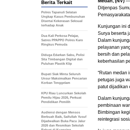
Medan, (NV)
— 
Berita Terkait
Ditjenpas Sumu
Polres Tapanuli Selatan
Pemasyarakatan
Ungkap Kasus Pembunuhan
Disertai Kekerasan Seksual
terhadap Anak
Kunjungan ini 
Surya beserta ja
Dua Kali Perkosa Pelajar,
Dalam kunjunga
Satres PPAPPO Polres Karo
Ringkus Pemuda
pelayanan yang
bersih dan pela
Diduga Edarkan Sabu, Polisi
Sita Timbangan Digital dan
keberhasilan p
Puluhan Plastik Klip
“Rutan medan ini
Bupati Siak Minta Seluruh
Unsur Maksimalkan Pencarian
petugas juga w
Korban Tenggelam
patut dijadikan 
KPU Riau Luncurkan Sekolah
Pemilu Hijau 2026, Perkuat
Dalam kunjunga
Pendidikan Pemilih
pembinaan warg
Bimbingan kegi
Audiensi dengan Mensos
Berbuah Baik, Saifullah Yusuf
reintegrasi sosi
Dijadwalkan Buka Pacu Jalur
2026 dan Resmikan Sekolah
Rakyat di Kuansing