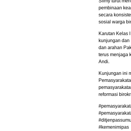
Silmy turut me
pembinaan kea
secara konsist
sosial warga bi
Karutan Kelas 
kunjungan dan 
dan arahan Pak
terus menjaga 
Andi.
Kunjungan ini 
Pemasyarakatan
pemasyarakatan
reformasi birok
#pemasyarakat
#pemasyarakat
#ditjenpassumu
#kemenimipas