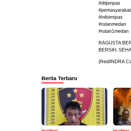
#ditjenpas
#pemasyarakat
#infoimipas
#rutanmedan
#rutan1medan
RAGUSTA BE
BERSIH, SEHA
(Red/lNDRA Ca
Berita Terbaru
Headlines
Headlines