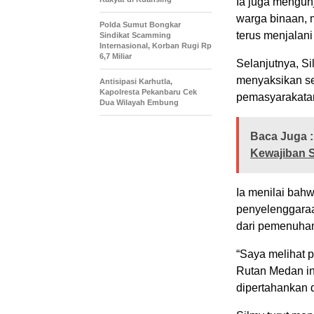
Ia juga mengunj
warga binaan, 
Polda Sumut Bongkar
terus menjalan
Sindikat Scamming
Internasional, Korban Rugi Rp
6,7 Miliar
Selanjutnya, S
menyaksikan se
Antisipasi Karhutla,
Kapolresta Pekanbaru Cek
pemasyarakata
Dua Wilayah Embung
Baca Juga :
Kewajiban 
Ia menilai bah
penyelenggaraa
dari pemenuhan
“Saya melihat 
Rutan Medan ini
dipertahankan d