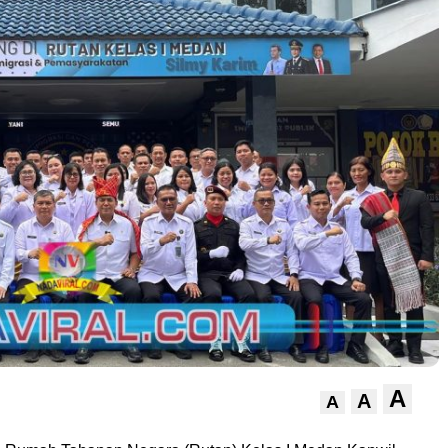
A
A
A