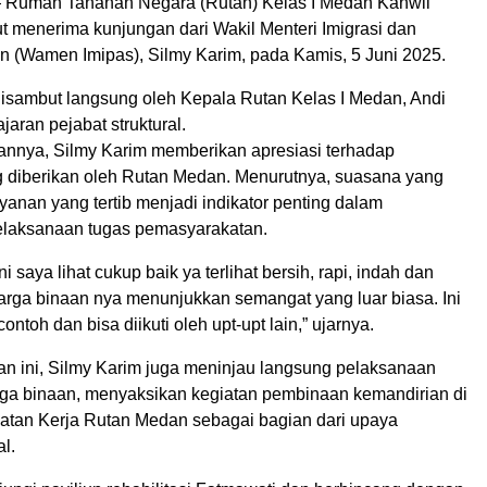
Rumah Tahanan Negara (Rutan) Kelas I Medan Kanwil
t menerima kunjungan dari Wakil Menteri Imigrasi dan
 (Wamen Imipas), Silmy Karim, pada Kamis, 5 Juni 2025.
disambut langsung oleh Kepala Rutan Kelas I Medan, Andi
jaran pejabat struktural.
nnya, Silmy Karim memberikan apresiasi terhadap
 diberikan oleh Rutan Medan. Menurutnya, suasana yang
yanan yang tertib menjadi indikator penting dalam
elaksanaan tugas pemasyarakatan.
 saya lihat cukup baik ya terlihat bersih, rapi, indah dan
arga binaan nya menunjukkan semangat yang luar biasa. Ini
contoh dan bisa diikuti oleh upt-upt lain,” ujarnya.
n ini, Silmy Karim juga meninjau langsung pelaksanaan
a binaan, menyaksikan kegiatan pembinaan kemandirian di
atan Kerja Rutan Medan sebagai bagian dari upaya
al.