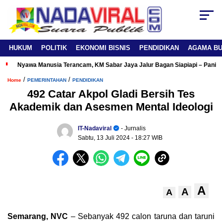
HUKUM
POLITIK
EKONOMI BISNIS
PENDIDIKAN
AGAMA B
Nyawa Manusia Terancam, KM Sabar Jaya Jalur Bagan Siapiapi – Panipa
/
/
Home
PEMERINTAHAN
PENDIDIKAN
492 Catar Akpol Gladi Bersih Tes
Akademik dan Asesmen Mental Ideologi
IT-Nadaviral
- Jurnalis
Sabtu, 13 Juli 2024
- 18:27 WIB
A
A
A
Semarang, NVC
– Sebanyak 492 calon taruna dan taruni