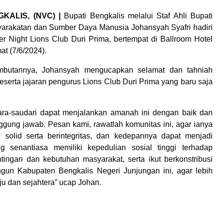
KALIS, (NVC) |
Bupati Bengkalis melalui Staf Ahli Bupati
arakatan dan Sumber Daya Manusia Johansyah Syafri hadiri
ter Night Lions Club Duri Prima, bertempat di Ballroom Hotel
at (7/6/2024).
mbutannya, Johansyah mengucapkan selamat dan tahniah
eserta jajaran pengurus Lions Club Duri Prima yang baru saja
ra-saudari dapat menjalankan amanah ini dengan baik dan
ggung jawab. Pesan kami, rawatlah komunitas ini, agar ianya
 solid serta berintegritas, dan kedepannya dapat menjadi
ng senantiasa memiliki kepedulian sosial tinggi terhadap
tingan dan kebutuhan masyarakat, serta ikut berkonstribusi
un Kabupaten Bengkalis Negeri Junjungan ini, agar lebih
u dan sejahtera” ucap Johan.