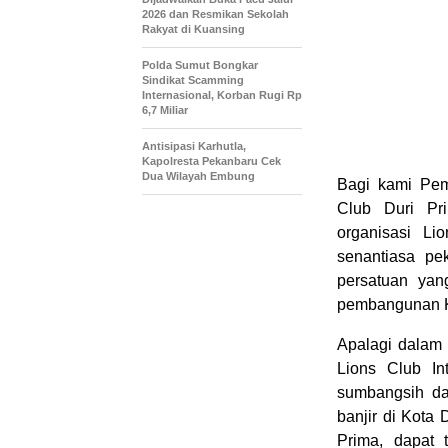
2026 dan Resmikan Sekolah
Rakyat di Kuansing
Polda Sumut Bongkar
Sindikat Scamming
Internasional, Korban Rugi Rp
6,7 Miliar
Antisipasi Karhutla,
Kapolresta Pekanbaru Cek
Dua Wilayah Embung
Bagi kami Pem
Club Duri Pr
organisasi Li
senantiasa pe
persatuan ya
pembangunan Ka
Apalagi dalam 
Lions Club In
sumbangsih da
banjir di Kota 
Prima, dapat 