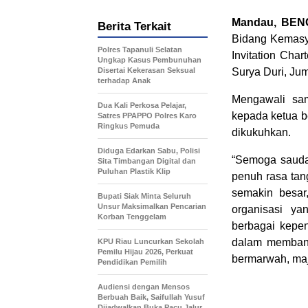
Mandau, BENG
Berita Terkait
Bidang Kemasy
Polres Tapanuli Selatan
Invitation Char
Ungkap Kasus Pembunuhan
Disertai Kekerasan Seksual
Surya Duri, Jum
terhadap Anak
Mengawali sa
Dua Kali Perkosa Pelajar,
kepada ketua b
Satres PPAPPO Polres Karo
Ringkus Pemuda
dikukuhkan.
Diduga Edarkan Sabu, Polisi
“Semoga sauda
Sita Timbangan Digital dan
Puluhan Plastik Klip
penuh rasa tan
semakin besar,
Bupati Siak Minta Seluruh
Unsur Maksimalkan Pencarian
organisasi ya
Korban Tenggelam
berbagai kepen
dalam membang
KPU Riau Luncurkan Sekolah
Pemilu Hijau 2026, Perkuat
bermarwah, maj
Pendidikan Pemilih
Audiensi dengan Mensos
Berbuah Baik, Saifullah Yusuf
Dijadwalkan Buka Pacu Jalur