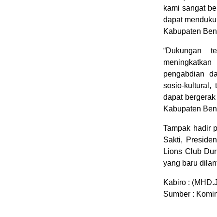
kami sangat be
dapat mendukun
Kabupaten Beng
“Dukungan t
meningkatkan
pengabdian da
sosio-kultural
dapat bergerak
Kabupaten Beng
Tampak hadir p
Sakti, Preside
Lions Club Dur
yang baru dilant
Kabiro : (MHD.J
Sumber : Komi