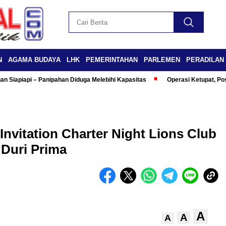
N
AGAMA BUDAYA
LHK
PEMERINTAHAN
PARLEMEN
PERADILAN
n Siapiapi – Panipahan Diduga Melebihi Kapasitas
Operasi Ketupat, Po
Invitation Charter Night Lions Club
Duri Prima
A
A
A