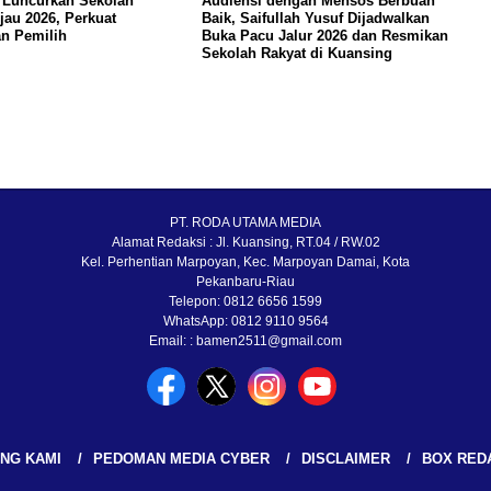
 Luncurkan Sekolah
Audiensi dengan Mensos Berbuah
jau 2026, Perkuat
Baik, Saifullah Yusuf Dijadwalkan
n Pemilih
Buka Pacu Jalur 2026 dan Resmikan
Sekolah Rakyat di Kuansing
PT. RODA UTAMA MEDIA
Alamat Redaksi : Jl. Kuansing, RT.04 / RW.02
Kel. Perhentian Marpoyan, Kec. Marpoyan Damai, Kota
Pekanbaru-Riau
Telepon: 0812 6656 1599
WhatsApp: 0812 9110 9564
Email: : bamen2511@gmail.com
NG KAMI
PEDOMAN MEDIA CYBER
DISCLAIMER
BOX RED