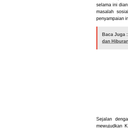
selama ini dia
masalah sosia
penyampaian in
Baca Juga :
dan Hiburan
Sejalan denga
mewujudkan Ka