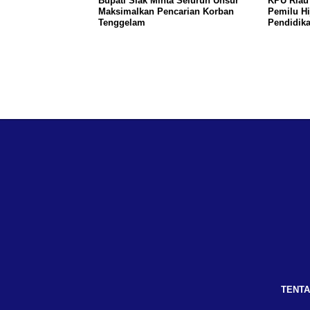
Bupati Siak Minta Seluruh Unsur
KPU Riau
Maksimalkan Pencarian Korban
Pemilu Hi
Tenggelam
Pendidika
TENTA