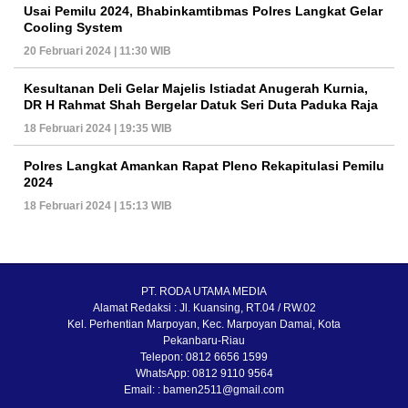
Usai Pemilu 2024, Bhabinkamtibmas Polres Langkat Gelar
Cooling System
20 Februari 2024 | 11:30 WIB
Kesultanan Deli Gelar Majelis Istiadat Anugerah Kurnia,
DR H Rahmat Shah Bergelar Datuk Seri Duta Paduka Raja
18 Februari 2024 | 19:35 WIB
Polres Langkat Amankan Rapat Pleno Rekapitulasi Pemilu
2024
18 Februari 2024 | 15:13 WIB
PT. RODA UTAMA MEDIA
Alamat Redaksi : Jl. Kuansing, RT.04 / RW.02
Kel. Perhentian Marpoyan, Kec. Marpoyan Damai, Kota
Pekanbaru-Riau
Telepon: 0812 6656 1599
WhatsApp: 0812 9110 9564
Email: : bamen2511@gmail.com