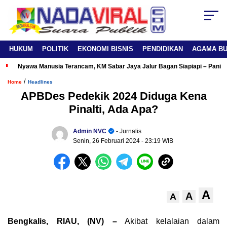
HUKUM
POLITIK
EKONOMI BISNIS
PENDIDIKAN
AGAMA B
Nyawa Manusia Terancam, KM Sabar Jaya Jalur Bagan Siapiapi – Panipa
/
Home
Headlines
APBDes Pedekik 2024 Diduga Kena
Pinalti, Ada Apa?
Admin NVC
- Jurnalis
Senin, 26 Februari 2024
- 23:19 WIB
A
A
A
Bengkalis, RIAU, (NV) –
Akibat kelalaian dalam